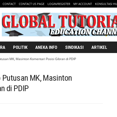
CONTACT
CONTACT US PAGE
LOGIN/REGISTER
MY ACCOUNT
KONSULTASI H
ARA
POLITIK
ANEKA INFO
SINDIKASI
ARTIKEL
usan MK, Masinton Komentari Posisi Gibran di PDIP
 Putusan MK, Masinton
an di PDIP