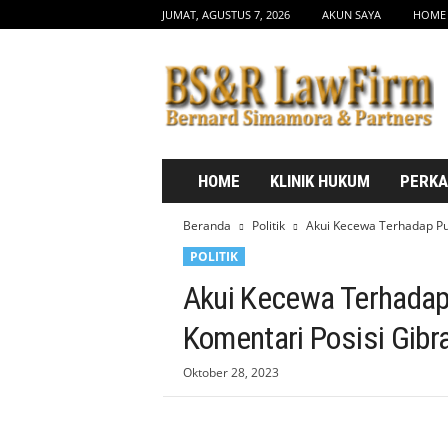
JUMAT, AGUSTUS 7, 2026
AKUN SAYA
HOME
b
s
d
r
l
a
w
HOME
KLINIK HUKUM
PERK
f
i
Beranda
Politik
Akui Kecewa Terhadap Put
r
POLITIK
m
.
Akui Kecewa Terhadap
c
o
Komentari Posisi Gibr
m
Oktober 28, 2023