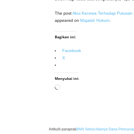
The post
Akui Kecewa Terhadap Putusan M
appeared on
Majalah Hukum
.
Bagikan ini:
Facebook
X
Menyukai ini:
Memuat...
Artikulli paraprak
BNN Sebut Adanya Dana Pencucian 