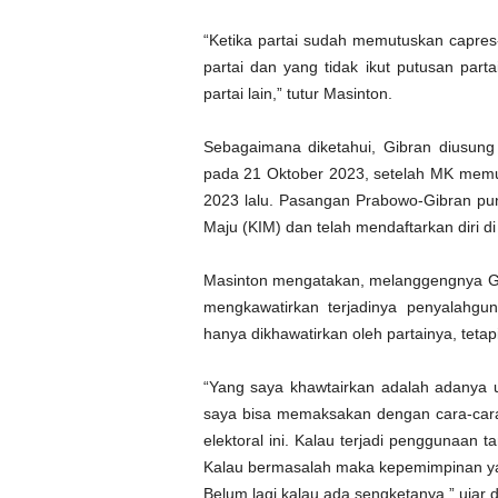
“Ketika partai sudah memutuskan capres
partai dan yang tidak ikut putusan part
partai lain,” tutur Masinton.
Sebagaimana diketahui, Gibran diusung
pada 21 Oktober 2023, setelah MK memu
2023 lalu. Pasangan Prabowo-Gibran pun
Maju (KIM) dan telah mendaftarkan diri d
Masinton mengatakan, melanggengnya Gi
mengkawatirkan terjadinya penyalahgun
hanya dikhawatirkan oleh partainya, tetap
“Yang saya khawtairkan adalah adanya
saya bisa memaksakan dengan cara-cara
elektoral ini. Kalau terjadi penggunaan
Kalau bermasalah maka kepemimpinan yan
Belum lagi kalau ada sengketanya,” ujar d