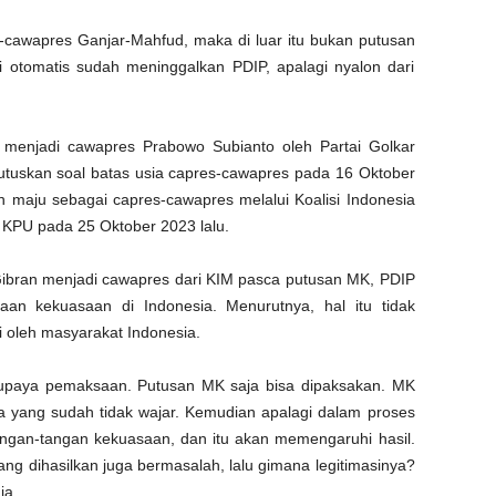
-cawapres Ganjar-Mahfud, maka di luar itu bukan putusan
ai otomatis sudah meninggalkan PDIP, apalagi nyalon dari
 menjadi cawapres Prabowo Subianto oleh Partai Golkar
tuskan soal batas usia capres-cawapres pada 16 Oktober
 maju sebagai capres-cawapres melalui Koalisi Indonesia
i KPU pada 25 Oktober 2023 lalu.
bran menjadi cawapres dari KIM pasca putusan MK, PDIP
aan kekuasaan di Indonesia. Menurutnya, hal itu tidak
i oleh masyarakat Indonesia.
 upaya pemaksaan. Putusan MK saja bisa dipaksakan. MK
 yang sudah tidak wajar. Kemudian apalagi dalam proses
 tangan-tangan kekuasaan, dan itu akan memengaruhi hasil.
g dihasilkan juga bermasalah, lalu gimana legitimasinya?
ia.