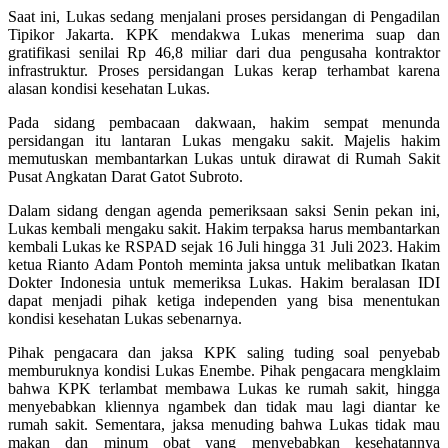
Saat ini, Lukas sedang menjalani proses persidangan di Pengadilan
Tipikor Jakarta. KPK mendakwa Lukas menerima suap dan
gratifikasi senilai Rp 46,8 miliar dari dua pengusaha kontraktor
infrastruktur. Proses persidangan Lukas kerap terhambat karena
alasan kondisi kesehatan Lukas.
Pada sidang pembacaan dakwaan, hakim sempat menunda
persidangan itu lantaran Lukas mengaku sakit. Majelis hakim
memutuskan membantarkan Lukas untuk dirawat di Rumah Sakit
Pusat Angkatan Darat Gatot Subroto.
Dalam sidang dengan agenda pemeriksaan saksi Senin pekan ini,
Lukas kembali mengaku sakit. Hakim terpaksa harus membantarkan
kembali Lukas ke RSPAD sejak 16 Juli hingga 31 Juli 2023. Hakim
ketua Rianto Adam Pontoh meminta jaksa untuk melibatkan Ikatan
Dokter Indonesia untuk memeriksa Lukas. Hakim beralasan IDI
dapat menjadi pihak ketiga independen yang bisa menentukan
kondisi kesehatan Lukas sebenarnya.
Pihak pengacara dan jaksa KPK saling tuding soal penyebab
memburuknya kondisi Lukas Enembe. Pihak pengacara mengklaim
bahwa KPK terlambat membawa Lukas ke rumah sakit, hingga
menyebabkan kliennya ngambek dan tidak mau lagi diantar ke
rumah sakit. Sementara, jaksa menuding bahwa Lukas tidak mau
makan dan minum obat yang menyebabkan kesehatannya