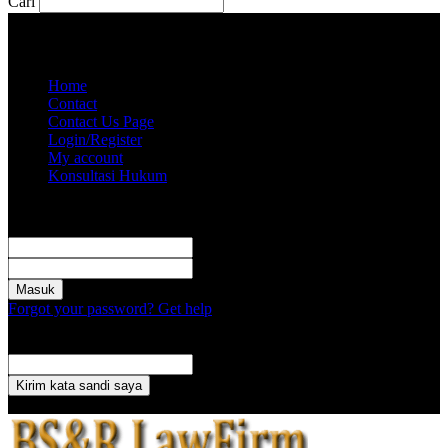
Cari
Kamis, Agustus 6, 2026
Akun saya
Home
Contact
Contact Us Page
Login/Register
My account
Konsultasi Hukum
Masuk
Selamat Datang! Masuk ke akun Anda
nama pengguna
kata sandi Anda
Forgot your password? Get help
Pemulihan password
Memulihkan kata sandi anda
email Anda
Sebuah kata sandi akan dikirimkan ke email Anda.