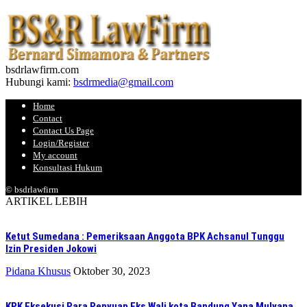
bsdrlawfirm.com
Hubungi kami:
bsdrmedia@gmail.com
Home
Contact
Contact Us Page
Login/Register
My account
Konsultasi Hukum
© bsdrlawfirm
ARTIKEL LEBIH
Ketut Sumedana : Pemeriksaan Anggota BPK Achsanul Tunggu
Izin Presiden Jokowi
Pidana Khusus
Oktober 30, 2023
KPK Eksekusi Para Penyuap Eks Wali kota Bandung Yana Mulyana