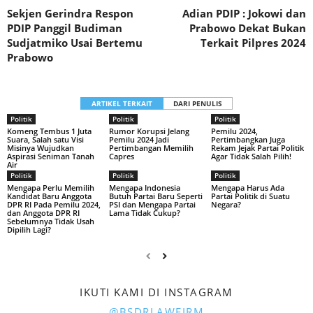
Sekjen Gerindra Respon
Adian PDIP : Jokowi dan
PDIP Panggil Budiman
Prabowo Dekat Bukan
Sudjatmiko Usai Bertemu
Terkait Pilpres 2024
Prabowo
ARTIKEL TERKAIT
DARI PENULIS
Politik
Politik
Politik
Komeng Tembus 1 Juta
Rumor Korupsi Jelang
Pemilu 2024,
Suara, Salah satu Visi
Pemilu 2024 Jadi
Pertimbangkan Juga
Misinya Wujudkan
Pertimbangan Memilih
Rekam Jejak Partai Politik
Aspirasi Seniman Tanah
Capres
Agar Tidak Salah Pilih!
Air
Politik
Politik
Politik
Mengapa Perlu Memilih
Mengapa Indonesia
Mengapa Harus Ada
Kandidat Baru Anggota
Butuh Partai Baru Seperti
Partai Politik di Suatu
DPR RI Pada Pemilu 2024,
PSI dan Mengapa Partai
Negara?
dan Anggota DPR RI
Lama Tidak Cukup?
Sebelumnya Tidak Usah
Dipilih Lagi?
IKUTI KAMI DI INSTAGRAM
@BSDRLAWFIRM