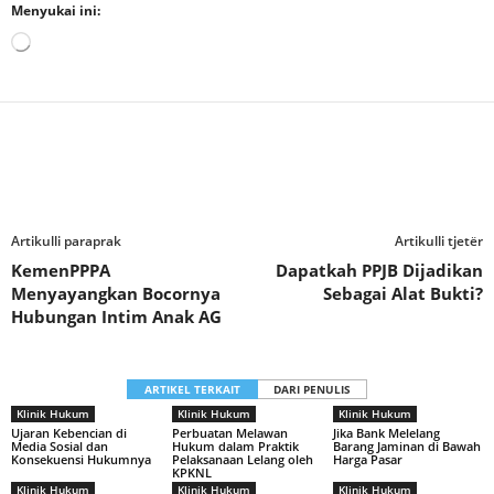
Menyukai ini:
Memuat...
Artikulli paraprak
Artikulli tjetër
KemenPPPA
Dapatkah PPJB Dijadikan
Menyayangkan Bocornya
Sebagai Alat Bukti?
Hubungan Intim Anak AG
ARTIKEL TERKAIT
DARI PENULIS
Klinik Hukum
Klinik Hukum
Klinik Hukum
Ujaran Kebencian di
Perbuatan Melawan
Jika Bank Melelang
Media Sosial dan
Hukum dalam Praktik
Barang Jaminan di Bawah
Konsekuensi Hukumnya
Pelaksanaan Lelang oleh
Harga Pasar
KPKNL
Klinik Hukum
Klinik Hukum
Klinik Hukum