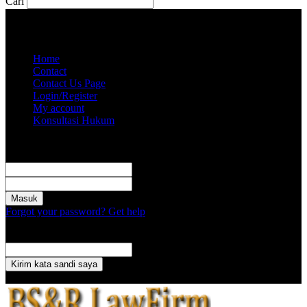
Cari
Jumat, Agustus 7, 2026
Akun saya
Home
Contact
Contact Us Page
Login/Register
My account
Konsultasi Hukum
Masuk
Selamat Datang! Masuk ke akun Anda
nama pengguna
kata sandi Anda
Forgot your password? Get help
Pemulihan password
Memulihkan kata sandi anda
email Anda
Sebuah kata sandi akan dikirimkan ke email Anda.