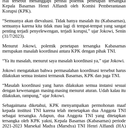
Hal tersebut menanggapi perihal polemik penetapan tersangka
Kepala Basarnas Henri Alfiandi oleh Komisi Pemberantasan
Korupsi (KPK).
“Semuanya akan dievaluasi. Tidak hanya masalah itu (Kabasarnas),
semuanya karena kita tidak mau lagi di tempat-tempat yang sangat
penting terjadi penyelewengan, terjadi korupsi,” ujar Jokowi, Senin
(31/7/2023).
Menurut Jokowi, polemik penetapan tersangka Kabasarnas
merupakan masalah koordinasi antara KPK dengan pihak TNI.
“Ya itu masalah, menurut saya masalah koordinasi ya,” ujar Jokowi.
Jokowi mengatakan bahwa permasalahan koordinasi tersebut harus
dilakukan semua instansi termasuk Basarnas, KPK dan juga TNI.
“Masalah koordinasi yang harus dilakukan semua instansi sesuai
dengan kewenangan masing-masing menurut aturan. Udah kalau itu
dilakukan, rampung,” ujar Jokowi.
Sebagaimana diketahui, KPK menyampaikan permohonan maaf
kepada institusi TNI karena telah menetapkan dua Anggota TNI
sebagai tersangka. Adapun, dua Anggota TNI yang ditetapkan
tersangka oleh KPK yakni, Kepala Basarnas (Kabasarnas) periode
2021-2023 Marsekal Madya (Marsdya) TNI Henri Alfiandi (HA)