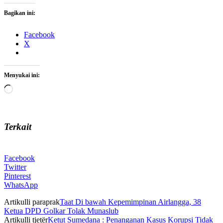
Bagikan ini:
Facebook
X
Menyukai ini:
Memuat...
Terkait
Facebook
Twitter
Pinterest
WhatsApp
Artikulli paraprak
Taat Di bawah Kepemimpinan Airlangga, 38
Ketua DPD Golkar Tolak Munaslub
Artikulli tjetër
Ketut Sumedana : Penanganan Kasus Korupsi Tidak