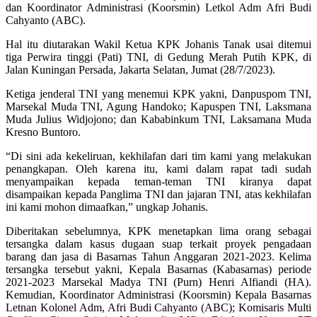
dan Koordinator Administrasi (Koorsmin) Letkol Adm Afri Budi
Cahyanto (ABC).
Hal itu diutarakan Wakil Ketua KPK Johanis Tanak usai ditemui
tiga Perwira tinggi (Pati) TNI, di Gedung Merah Putih KPK, di
Jalan Kuningan Persada, Jakarta Selatan, Jumat (28/7/2023).
Ketiga jenderal TNI yang menemui KPK yakni, Danpuspom TNI,
Marsekal Muda TNI, Agung Handoko; Kapuspen TNI, Laksmana
Muda Julius Widjojono; dan Kababinkum TNI, Laksamana Muda
Kresno Buntoro.
“Di sini ada kekeliruan, kekhilafan dari tim kami yang melakukan
penangkapan. Oleh karena itu, kami dalam rapat tadi sudah
menyampaikan kepada teman-teman TNI kiranya dapat
disampaikan kepada Panglima TNI dan jajaran TNI, atas kekhilafan
ini kami mohon dimaafkan,” ungkap Johanis.
Diberitakan sebelumnya, KPK menetapkan lima orang sebagai
tersangka dalam kasus dugaan suap terkait proyek pengadaan
barang dan jasa di Basarnas Tahun Anggaran 2021-2023. Kelima
tersangka tersebut yakni, Kepala Basarnas (Kabasarnas) periode
2021-2023 Marsekal Madya TNI (Purn) Henri Alfiandi (HA).
Kemudian, Koordinator Administrasi (Koorsmin) Kepala Basarnas
Letnan Kolonel Adm, Afri Budi Cahyanto (ABC); Komisaris Multi