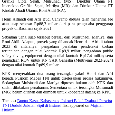
Grafika Cipta Sejati, Mulsunadi (MS); Direktur Utama PT
Intertekno Grafika Sejati, Marilya (MR); dan Direktur Utama PT
Kindah Abadi Utama, Roni Aidil (RA).
Henri Alfiandi dan Afri Budi Cahyanto diduga telah menerima fee
atau suap sebesar Rp88,3 miliar dari para pengusaha penggarap
proyek di Basarnas sejak 2021.
Sebagian uang suap tersebut berasal dari Mulsunadi, Marilya, dan
Roni Aidil. Adapun, proyek yang dibancak Henri dan Afri di tahun
2023 di antaranya, pengadaan peralatan pendeteksi korban
reruntuhan dengan nilai kontrak Rp9,9 miliar; pengadaan public
safety diving equipment dengan nilai kontrak Rp17,4 miliar; serta
pengadaan ROV untuk KN SAR Ganesha (Multiyears 2023-2024)
dengan nilai kontrak Rp89,9 miliar.
KPK menyerahkan dua orang tersangka yakni Henri dan Afri
kepada Puspom Mabes TNI untuk diselesaikan proses hukumnya.
Sedangkan Mulsinadi dan Marilya diproses hukum oleh KPK dan
sudah dilakukan penahanan. Sementara untuk tersangka Mulsunadi
(MG) belum ditahan dan diimbau untuk kooperatif datang ke KPK.
The post
Buntut Kasus Kabasarnas, Jokowi Bakal Evaluasi Perwira
TNI Duduki Jabatan Sipil di Instansi
first appeared on
Majalah
Hukum
.