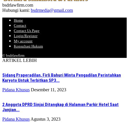
bsdrlawfirm.com
Hubungi kami:
bsdrmedia@gmail.com
Home
Contact
Contact Us Page
Login/Register
My account
Konsultasi Hukum
© bsdrlawfirm
ARTIKEL LEBIH
Sidang Praperadilan, Firli Bahuri Minta Pengadilan Perintahkan
Karyoto Untuk Terbitkan SP3...
Pidana Khusus
Desember 11, 2023
2 Anggota DPRD Sinjai Ditangkap di Halaman Parkir Hotel Saat
Janjian...
Pidana Khusus
Agustus 3, 2023