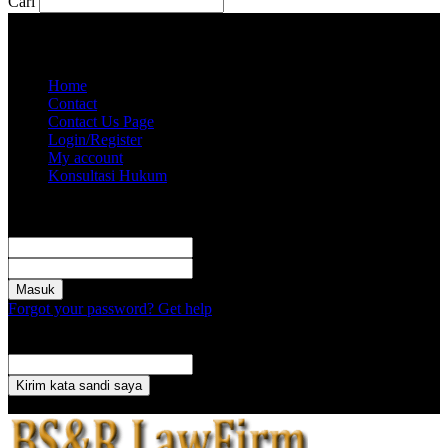
Cari
Jumat, Agustus 7, 2026
Akun saya
Home
Contact
Contact Us Page
Login/Register
My account
Konsultasi Hukum
Masuk
Selamat Datang! Masuk ke akun Anda
nama pengguna
kata sandi Anda
Forgot your password? Get help
Pemulihan password
Memulihkan kata sandi anda
email Anda
Sebuah kata sandi akan dikirimkan ke email Anda.