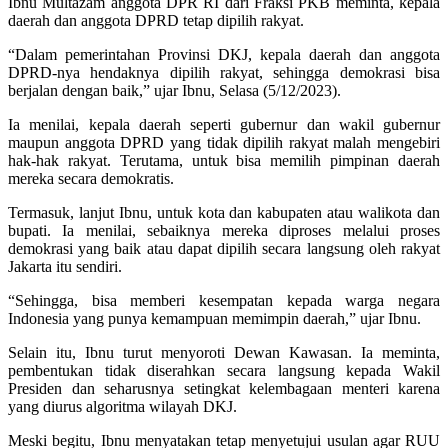
Ibnu Multazam anggota DPR RI dari Fraksi PKB meminta, kepala
daerah dan anggota DPRD tetap dipilih rakyat.
“Dalam pemerintahan Provinsi DKJ, kepala daerah dan anggota
DPRD-nya hendaknya dipilih rakyat, sehingga demokrasi bisa
berjalan dengan baik,” ujar Ibnu, Selasa (5/12/2023).
Ia menilai, kepala daerah seperti gubernur dan wakil gubernur
maupun anggota DPRD yang tidak dipilih rakyat malah mengebiri
hak-hak rakyat. Terutama, untuk bisa memilih pimpinan daerah
mereka secara demokratis.
Termasuk, lanjut Ibnu, untuk kota dan kabupaten atau walikota dan
bupati. Ia menilai, sebaiknya mereka diproses melalui proses
demokrasi yang baik atau dapat dipilih secara langsung oleh rakyat
Jakarta itu sendiri.
“Sehingga, bisa memberi kesempatan kepada warga negara
Indonesia yang punya kemampuan memimpin daerah,” ujar Ibnu.
Selain itu, Ibnu turut menyoroti Dewan Kawasan. Ia meminta,
pembentukan tidak diserahkan secara langsung kepada Wakil
Presiden dan seharusnya setingkat kelembagaan menteri karena
yang diurus algoritma wilayah DKJ.
Meski begitu, Ibnu menyatakan tetap menyetujui usulan agar RUU