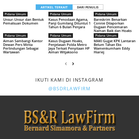
ARTIKEL TERKAIT
DARI PENULIS
Pidana Umum
Pidana Umum
Pidana Umum
Unsur-Unsur dan Bentuk
Kasus Penodaan Agama,
Bareskrim Benarkan
Pemalsuan Dokumen
Panji Gumilang Dituntut 1
Connie Dilaporkan
Tahun 6 Bulan Penjara
Dugaan Pencemaran
Naman Baik dan Hoaks
Pidana Umum
Pidana Umum
Pidana Umum
Aiman Sambangi Kantor
Kasus Dugaan Hoaks,
MAKI Gugat KPK Lantaran
Dewan Pers Minta
Penjelasan Polda Metro
Belum Tahan Eks
Perlindungan Sebagai
Jaya Terkait Penyitaan HP
Wamenkumham Eddy
Wartawan
Aiman Witjaksono
Hiariej
IKUTI KAMI DI INSTAGRAM
@BSDRLAWFIRM