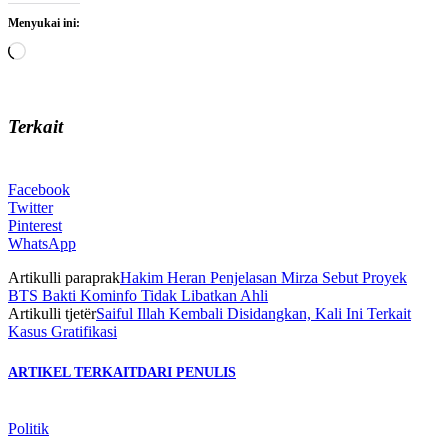
Menyukai ini:
Memuat...
Terkait
Facebook
Twitter
Pinterest
WhatsApp
Artikulli paraprak
Hakim Heran Penjelasan Mirza Sebut Proyek
BTS Bakti Kominfo Tidak Libatkan Ahli
Artikulli tjetër
Saiful Illah Kembali Disidangkan, Kali Ini Terkait
Kasus Gratifikasi
ARTIKEL TERKAIT
DARI PENULIS
Politik