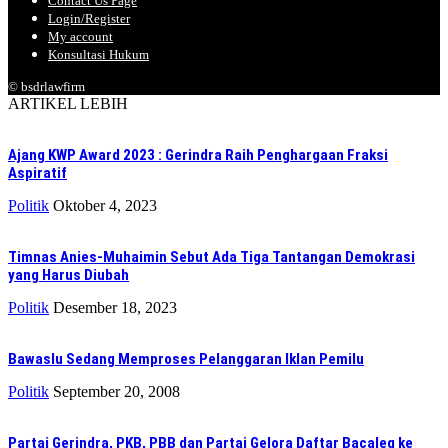
Contact Us Page
Login/Register
My account
Konsultasi Hukum
© bsdrlawfirm
ARTIKEL LEBIH
Ajang KWP Award 2023 : Gerindra Raih Penghargaan Fraksi
Aspiratif
Politik
Oktober 4, 2023
Timnas Anies-Muhaimin Sebut Ada Tiga Tantangan Demokrasi
yang Harus Diubah
Politik
Desember 18, 2023
Bawaslu Sedang Memproses Pelanggaran Iklan Pemilu
Politik
September 20, 2008
Partai Gerindra, PKB, PBB dan Partai Gelora Daftar Bacaleg ke