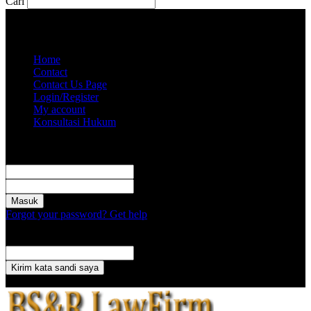
Cari
Kamis, Agustus 6, 2026
Akun saya
Home
Contact
Contact Us Page
Login/Register
My account
Konsultasi Hukum
Masuk
Selamat Datang! Masuk ke akun Anda
nama pengguna
kata sandi Anda
Forgot your password? Get help
Pemulihan password
Memulihkan kata sandi anda
email Anda
Sebuah kata sandi akan dikirimkan ke email Anda.