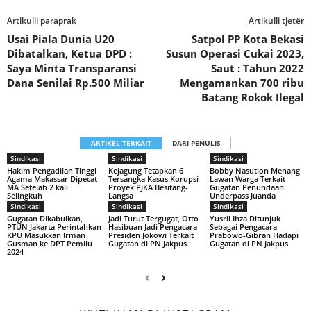
Artikulli paraprak
Artikulli tjetër
Usai Piala Dunia U20
Satpol PP Kota Bekasi
Dibatalkan, Ketua DPD :
Susun Operasi Cukai 2023,
Saya Minta Transparansi
Saut : Tahun 2022
Dana Senilai Rp.500 Miliar
Mengamankan 700 ribu
Batang Rokok Ilegal
ARTIKEL TERKAIT
DARI PENULIS
Sindikasi
Sindikasi
Sindikasi
Hakim Pengadilan Tinggi
Kejagung Tetapkan 6
Bobby Nasution Menang
Agama Makassar Dipecat
Tersangka Kasus Korupsi
Lawan Warga Terkait
MA Setelah 2 kali
Proyek PJKA Besitang-
Gugatan Penundaan
Selingkuh
Langsa
Underpass Juanda
Sindikasi
Sindikasi
Sindikasi
Gugatan DIkabulkan,
Jadi Turut Tergugat, Otto
Yusril Ihza Ditunjuk
PTUN Jakarta Perintahkan
Hasibuan Jadi Pengacara
Sebagai Pengacara
KPU Masukkan Irman
Presiden Jokowi Terkait
Prabowo-Gibran Hadapi
Gusman ke DPT Pemilu
Gugatan di PN Jakpus
Gugatan di PN Jakpus
2024