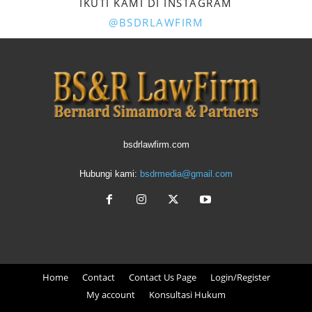
IKUTI KAMI DI INSTAGRAM
@BSDRLAWFIRM
bsdrlawfirm.com
Hubungi kami:
bsdrmedia@gmail.com
Home
Contact
Contact Us Page
Login/Register
My account
Konsultasi Hukum