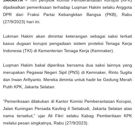
JAKARTA
– Tim penyidik Komisi Pemberantasan Korupsi (KPK)
dijadwalkan pemeriksaan terhadap Luqman Hakim selaku Anggota
DPR dari Fraksi Partai Kebangkitan Bangsa (PKB), Rabu
(27/9/2023) hari ini.
Lukman Hakim akan dimintai keterangan sebagai saksi terkait
kasus dugaan korupsi pengadaan sistem proteksi Tenaga Kerja
Indonesia (TKI) di Kementerian Tenaga Kerja (Kemnaker).
Luqman Hakim bakal diperiksa bersama dua saksi lainnya yang
merupakan Pegawai Negeri Sipil (PNS) di Kemnaker, Rinto Sugita
dan Irwan Arifiyanto. Mereka diminta untuk hadir ke Gedung Merah
Putih KPK, Jakarta Selatan.
“Pemeriksaan dilakukan di Kantor Komisi Pemberantasan Korupsi,
Jalan Kuningan Persada Kavling 4 Setiabudi, Jakarta Selatan atas
nama tersebut,” ujar Ali Fikri selaku Kabag Pemberitaan KPK
melalui pesan singkatnya, Rabu (27/9/2023).