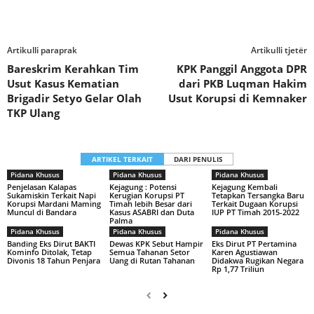
Artikulli paraprak
Artikulli tjetër
Bareskrim Kerahkan Tim
KPK Panggil Anggota DPR
Usut Kasus Kematian
dari PKB Luqman Hakim
Brigadir Setyo Gelar Olah
Usut Korupsi di Kemnaker
TKP Ulang
ARTIKEL TERKAIT
DARI PENULIS
Pidana Khusus
Pidana Khusus
Pidana Khusus
Penjelasan Kalapas
Kejagung : Potensi
Kejagung Kembali
Sukamiskin Terkait Napi
Kerugian Korupsi PT
Tetapkan Tersangka Baru
Korupsi Mardani Maming
Timah lebih Besar dari
Terkait Dugaan Korupsi
Muncul di Bandara
Kasus ASABRI dan Duta
IUP PT Timah 2015-2022
Palma
Pidana Khusus
Pidana Khusus
Pidana Khusus
Banding Eks Dirut BAKTI
Dewas KPK Sebut Hampir
Eks Dirut PT Pertamina
Kominfo Ditolak, Tetap
Semua Tahanan Setor
Karen Agustiawan
Divonis 18 Tahun Penjara
Uang di Rutan Tahanan
Didakwa Rugikan Negara
Rp 1,77 Triliun