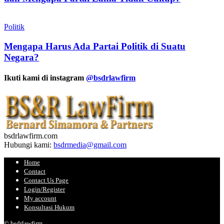
Politik
Mengapa Harus Ada Partai Politik di Suatu
Negara?
Ikuti kami di instagram
@bsdrlawfirm
bsdrlawfirm.com
Hubungi kami:
bsdrmedia@gmail.com
Home
Contact
Contact Us Page
Login/Register
My account
Konsultasi Hukum
© bsdrlawfirm