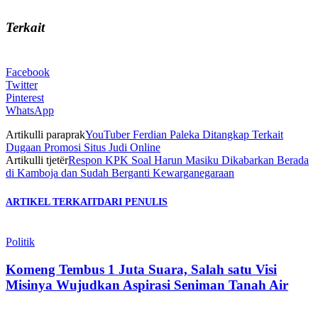
Terkait
Facebook
Twitter
Pinterest
WhatsApp
Artikulli paraprak
YouTuber Ferdian Paleka Ditangkap Terkait
Dugaan Promosi Situs Judi Online
Artikulli tjetër
Respon KPK Soal Harun Masiku Dikabarkan Berada
di Kamboja dan Sudah Berganti Kewarganegaraan
ARTIKEL TERKAIT
DARI PENULIS
Politik
Komeng Tembus 1 Juta Suara, Salah satu Visi
Misinya Wujudkan Aspirasi Seniman Tanah Air