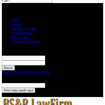
Cari
Kamis, Agustus 6, 2026
Akun saya
Home
Contact
Contact Us Page
Login/Register
My account
Konsultasi Hukum
Masuk
Selamat Datang! Masuk ke akun Anda
nama pengguna
kata sandi Anda
Forgot your password? Get help
Pemulihan password
Memulihkan kata sandi anda
email Anda
Sebuah kata sandi akan dikirimkan ke email Anda.