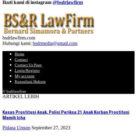
Ikuti kami di instagram
@bsdrlawfirm
bsdrlawfirm.com
Hubungi kami:
bsdrmedia@gmail.com
Home
Contact
Contact Us Page
Login/Register
My account
Konsultasi Hukum
© bsdrlawfirm
ARTIKEL LEBIH
Kasus Prostitusi Anak, Polisi Periksa 21 Anak Korban Prostitusi
Mamih Icha
Pidana Umum
September 27, 2023