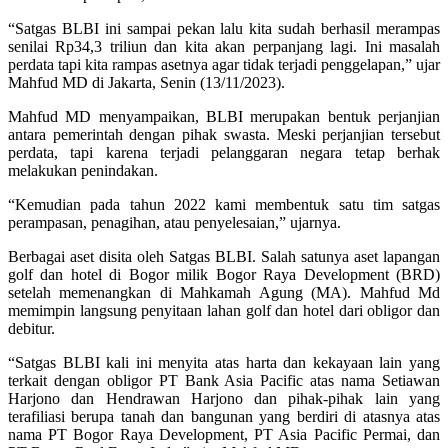
“Satgas BLBI ini sampai pekan lalu kita sudah berhasil merampas
senilai Rp34,3 triliun dan kita akan perpanjang lagi. Ini masalah
perdata tapi kita rampas asetnya agar tidak terjadi penggelapan,” ujar
Mahfud MD di Jakarta, Senin (13/11/2023).
Mahfud MD menyampaikan, BLBI merupakan bentuk perjanjian
antara pemerintah dengan pihak swasta. Meski perjanjian tersebut
perdata, tapi karena terjadi pelanggaran negara tetap berhak
melakukan penindakan.
“Kemudian pada tahun 2022 kami membentuk satu tim satgas
perampasan, penagihan, atau penyelesaian,” ujarnya.
Berbagai aset disita oleh Satgas BLBI. Salah satunya aset lapangan
golf dan hotel di Bogor milik Bogor Raya Development (BRD)
setelah memenangkan di Mahkamah Agung (MA). Mahfud Md
memimpin langsung penyitaan lahan golf dan hotel dari obligor dan
debitur.
“Satgas BLBI kali ini menyita atas harta dan kekayaan lain yang
terkait dengan obligor PT Bank Asia Pacific atas nama Setiawan
Harjono dan Hendrawan Harjono dan pihak-pihak lain yang
terafiliasi berupa tanah dan bangunan yang berdiri di atasnya atas
nama PT Bogor Raya Development, PT Asia Pacific Permai, dan