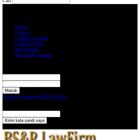
Cari
Kamis, Agustus 6, 2026
Akun saya
Home
Contact
Contact Us Page
Login/Register
My account
Konsultasi Hukum
Masuk
Selamat Datang! Masuk ke akun Anda
nama pengguna
kata sandi Anda
Forgot your password? Get help
Pemulihan password
Memulihkan kata sandi anda
email Anda
Sebuah kata sandi akan dikirimkan ke email Anda.