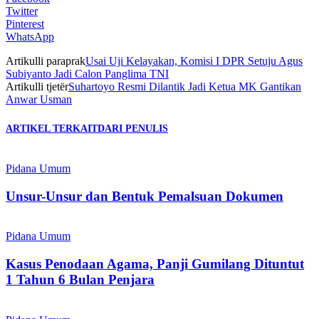
Twitter
Pinterest
WhatsApp
Artikulli paraprak
Usai Uji Kelayakan, Komisi I DPR Setuju Agus
Subiyanto Jadi Calon Panglima TNI
Artikulli tjetër
Suhartoyo Resmi Dilantik Jadi Ketua MK Gantikan
Anwar Usman
ARTIKEL TERKAIT
DARI PENULIS
Pidana Umum
Unsur-Unsur dan Bentuk Pemalsuan Dokumen
Pidana Umum
Kasus Penodaan Agama, Panji Gumilang Dituntut
1 Tahun 6 Bulan Penjara