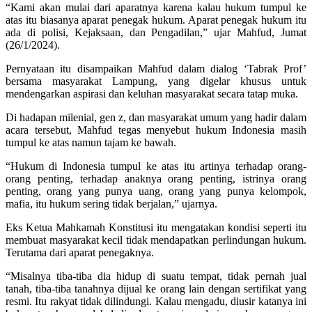
“Kami akan mulai dari aparatnya karena kalau hukum tumpul ke
atas itu biasanya aparat penegak hukum. Aparat penegak hukum itu
ada di polisi, Kejaksaan, dan Pengadilan,” ujar Mahfud, Jumat
(26/1/2024).
Pernyataan itu disampaikan Mahfud dalam dialog ‘Tabrak Prof’
bersama masyarakat Lampung, yang digelar khusus untuk
mendengarkan aspirasi dan keluhan masyarakat secara tatap muka.
Di hadapan milenial, gen z, dan masyarakat umum yang hadir dalam
acara tersebut, Mahfud tegas menyebut hukum Indonesia masih
tumpul ke atas namun tajam ke bawah.
“Hukum di Indonesia tumpul ke atas itu artinya terhadap orang-
orang penting, terhadap anaknya orang penting, istrinya orang
penting, orang yang punya uang, orang yang punya kelompok,
mafia, itu hukum sering tidak berjalan,” ujarnya.
Eks Ketua Mahkamah Konstitusi itu mengatakan kondisi seperti itu
membuat masyarakat kecil tidak mendapatkan perlindungan hukum.
Terutama dari aparat penegaknya.
“Misalnya tiba-tiba dia hidup di suatu tempat, tidak pernah jual
tanah, tiba-tiba tanahnya dijual ke orang lain dengan sertifikat yang
resmi. Itu rakyat tidak dilindungi. Kalau mengadu, diusir katanya ini