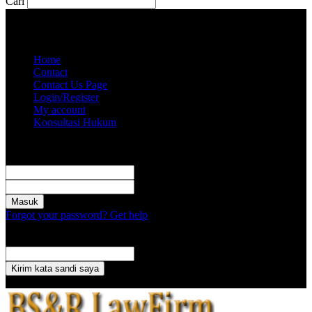
Cari
Sabtu, Agustus 8, 2026
Akun saya
Home
Contact
Contact Us Page
Login/Register
My account
Konsultasi Hukum
Masuk
Selamat Datang! Masuk ke akun Anda
nama pengguna
kata sandi Anda
Forgot your password? Get help
Pemulihan password
Memulihkan kata sandi anda
email Anda
Sebuah kata sandi akan dikirimkan ke email Anda.