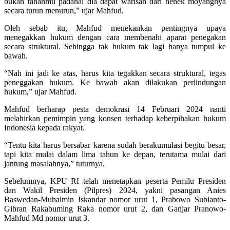
bukan tanahmu padahal dia dapat warisan dari nenek moyangnya
secara turun menurun,” ujar Mahfud.
Oleh sebab itu, Mahfud menekankan pentingnya upaya
menegakkan hukum dengan cara membenahi aparat penegakan
secara struktural. Sehingga tak hukum tak lagi hanya tumpul ke
bawah.
“Nah ini jadi ke atas, harus kita tegakkan secara struktural, tegas
peneggakan hukum. Ke bawah akan dilakukan perlindungan
hukum,” ujar Mahfud.
Mahfud berharap pesta demokrasi 14 Februari 2024 nanti
melahirkan pemimpin yang konsen terhadap keberpihakan hukum
Indonesia kepada rakyat.
“Tentu kita harus bersabar karena sudah berakumulasi begitu besar,
tapi kita mulai dalam lima tahun ke depan, terutama mulai dari
jantung masalahnya,” tuturnya.
Sebelumnya, KPU RI telah menetapkan peserta Pemilu Presiden
dan Wakil Presiden (Pilpres) 2024, yakni pasangan Anies
Baswedan-Muhaimin Iskandar nomor urut 1, Prabowo Subianto-
Gibran Rakabuming Raka nomor urut 2, dan Ganjar Pranowo-
Mahfud Md nomor urut 3.