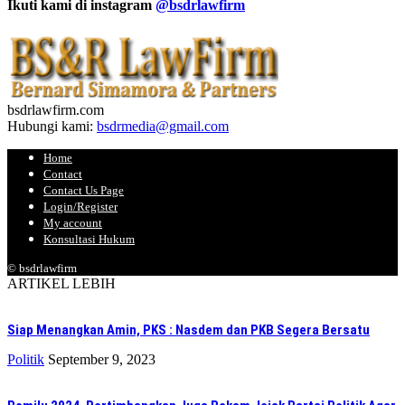
Ikuti kami di instagram
@bsdrlawfirm
bsdrlawfirm.com
Hubungi kami:
bsdrmedia@gmail.com
Home
Contact
Contact Us Page
Login/Register
My account
Konsultasi Hukum
© bsdrlawfirm
ARTIKEL LEBIH
Siap Menangkan Amin, PKS : Nasdem dan PKB Segera Bersatu
Politik
September 9, 2023