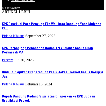
Konsultasi Hukum
© bsdrlawfirm
ARTIKEL LEBIH
KPK Eksekusi Para Penyuap Eks Wali kota Bandung Yana Mulyana
ke...
Pidana Khusus
September 27, 2023
KPK Perpanjang Penahanan Dadan Tri Yudianto Kasus Suap
Perkara di MA
Perkara
Juli 20, 2023
Budi Said Ajukan Praperadilan ke PN Jaksel Terkait Kasus Korupsi
Jual...
Pidana Khusus
Februari 13, 2024
Bupati Bandung Dadang Supriatna Dilaporkan ke KPK Dugaan
Gratifikasi Proyek