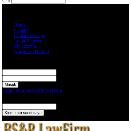
Cari
Jumat, Agustus 7, 2026
Akun saya
Home
Contact
Contact Us Page
Login/Register
My account
Konsultasi Hukum
Masuk
Selamat Datang! Masuk ke akun Anda
nama pengguna
kata sandi Anda
Forgot your password? Get help
Pemulihan password
Memulihkan kata sandi anda
email Anda
Sebuah kata sandi akan dikirimkan ke email Anda.