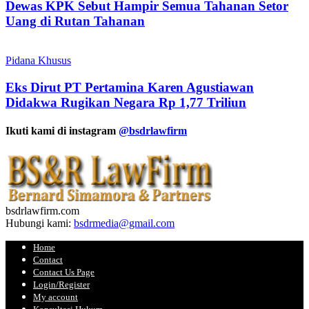
Dewas KPK Sebut Hampir Semua Tahanan Setor
Uang di Rutan Tahanan
Pidana Khusus
Eks Dirut PT Pertamina Karen Agustiawan
Didakwa Rugikan Negara Rp 1,77 Triliun
Ikuti kami di instagram
@bsdrlawfirm
bsdrlawfirm.com
Hubungi kami:
bsdrmedia@gmail.com
Home
Contact
Contact Us Page
Login/Register
My account