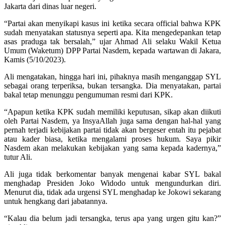
Jakarta dari dinas luar negeri.
“Partai akan menyikapi kasus ini ketika secara official bahwa KPK
sudah menyatakan statusnya seperti apa. Kita mengedepankan tetap
asas praduga tak bersalah,” ujar Ahmad Ali selaku Wakil Ketua
Umum (Waketum) DPP Partai Nasdem, kepada wartawan di Jakara,
Kamis (5/10/2023).
Ali mengatakan, hingga hari ini, pihaknya masih menganggap SYL
sebagai orang terperiksa, bukan tersangka. Dia menyatakan, partai
bakal tetap menunggu pengumuman resmi dari KPK.
“Apapun ketika KPK sudah memiliki keputusan, sikap akan diikuti
oleh Partai Nasdem, ya InsyaAllah juga sama dengan hal-hal yang
pernah terjadi kebijakan partai tidak akan bergeser entah itu pejabat
atau kader biasa, ketika mengalami proses hukum. Saya pikir
Nasdem akan melakukan kebijakan yang sama kepada kadernya,”
tutur Ali.
Ali juga tidak berkomentar banyak mengenai kabar SYL bakal
menghadap Presiden Joko Widodo untuk mengundurkan diri.
Menurut dia, tidak ada urgensi SYL menghadap ke Jokowi sekarang
untuk hengkang dari jabatannya.
“Kalau dia belum jadi tersangka, terus apa yang urgen gitu kan?”