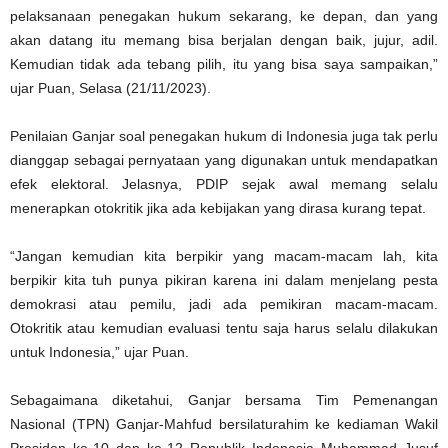
pelaksanaan penegakan hukum sekarang, ke depan, dan yang
akan datang itu memang bisa berjalan dengan baik, jujur, adil.
Kemudian tidak ada tebang pilih, itu yang bisa saya sampaikan,”
ujar Puan, Selasa (21/11/2023).
Penilaian Ganjar soal penegakan hukum di Indonesia juga tak perlu
dianggap sebagai pernyataan yang digunakan untuk mendapatkan
efek elektoral. Jelasnya, PDIP sejak awal memang selalu
menerapkan otokritik jika ada kebijakan yang dirasa kurang tepat.
“Jangan kemudian kita berpikir yang macam-macam lah, kita
berpikir kita tuh punya pikiran karena ini dalam menjelang pesta
demokrasi atau pemilu, jadi ada pemikiran macam-macam.
Otokritik atau kemudian evaluasi tentu saja harus selalu dilakukan
untuk Indonesia,” ujar Puan.
Sebagaimana diketahui, Ganjar bersama Tim Pemenangan
Nasional (TPN) Ganjar-Mahfud bersilaturahim ke kediaman Wakil
Presiden ke-10 dan ke-12 Republik Indonesia Muhammad Jusuf