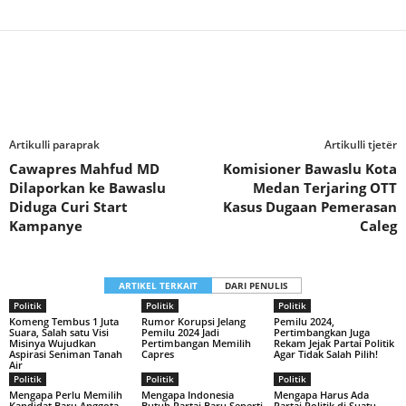
Artikulli paraprak
Artikulli tjetër
Cawapres Mahfud MD
Komisioner Bawaslu Kota
Dilaporkan ke Bawaslu
Medan Terjaring OTT
Diduga Curi Start
Kasus Dugaan Pemerasan
Kampanye
Caleg
ARTIKEL TERKAIT
DARI PENULIS
Politik
Politik
Politik
Komeng Tembus 1 Juta
Rumor Korupsi Jelang
Pemilu 2024,
Suara, Salah satu Visi
Pemilu 2024 Jadi
Pertimbangkan Juga
Misinya Wujudkan
Pertimbangan Memilih
Rekam Jejak Partai Politik
Aspirasi Seniman Tanah
Capres
Agar Tidak Salah Pilih!
Air
Politik
Politik
Politik
Mengapa Perlu Memilih
Mengapa Indonesia
Mengapa Harus Ada
Kandidat Baru Anggota
Butuh Partai Baru Seperti
Partai Politik di Suatu