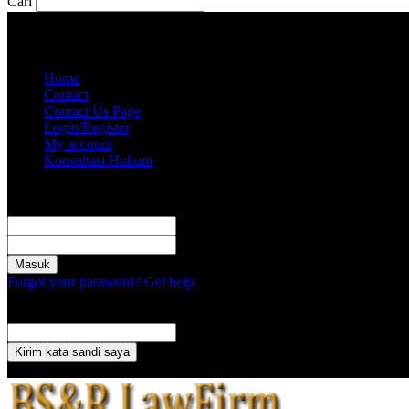
Cari
Kamis, Agustus 6, 2026
Akun saya
Home
Contact
Contact Us Page
Login/Register
My account
Konsultasi Hukum
Masuk
Selamat Datang! Masuk ke akun Anda
nama pengguna
kata sandi Anda
Forgot your password? Get help
Pemulihan password
Memulihkan kata sandi anda
email Anda
Sebuah kata sandi akan dikirimkan ke email Anda.