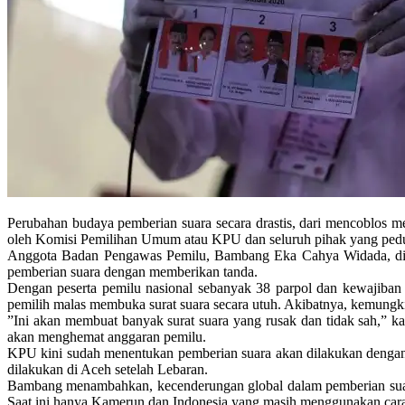
Perubahan budaya pemberian suara secara drastis, dari mencoblos m
oleh Komisi Pemilihan Umum atau KPU dan seluruh pihak yang pedul
Anggota Badan Pengawas Pemilu, Bambang Eka Cahya Widada, di Jak
pemberian suara dengan memberikan tanda.
Dengan peserta pemilu nasional sebanyak 38 parpol dan kewajiban un
pemilih malas membuka surat suara secara utuh. Akibatnya, kemungkin
”Ini akan membuat banyak surat suara yang rusak dan tidak sah,” kata
akan menghemat anggaran pemilu.
KPU kini sudah menentukan pemberian suara akan dilakukan dengan m
dilakukan di Aceh setelah Lebaran.
Bambang menambahkan, kecenderungan global dalam pemberian suara
Saat ini hanya Kamerun dan Indonesia yang masih menggunakan car