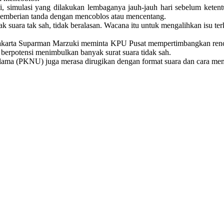
nilai, simulasi yang dilakukan lembaganya jauh-jauh hari sebelum ke
pemberian tanda dengan mencoblos atau mencentang.
uara tak sah, tidak beralasan. Wacana itu untuk mengalihkan isu terka
akarta Suparman Marzuki meminta KPU Pusat mempertimbangkan rencana
 berpotensi menimbulkan banyak surat suara tidak sah.
Ulama (PKNU) juga merasa dirugikan dengan format suara dan cara mem