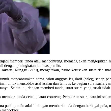
enjadi memberi tanda atau mencontreng, memang akan mengejutkan masy
i dengan peningkatan kualitas pemilu.
arta, Minggu (21/9), mengatakan, risiko kerusakan suara dan manip
tuk mencantumkan nama calon anggota legislatif (caleg) setiap parta
an untuk mencoblos asal-asalan dan tembus ke bagian surat suara yang
nya. Selain itu, dengan memberi tanda, surat suara yang rusak tidak t
emberi tanda centang atau contreng. Pemberian suara cara ini sedang 
 pada pemilu adalah dengan memberi tanda dengan berbagai pola, mul
a mencoblos.