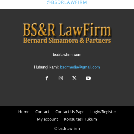
@BSDRLAWFIRM
bsdrlawfirm.com
Hubungi kami:
bsdrmedia@gmail.com
Home
Contact
Contact Us Page
Login/Register
My account
Konsultasi Hukum
© bsdrlawfirm