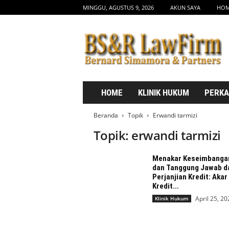
MINGGU, AGUSTUS 9, 2026
AKUN SAYA
HO
b
s
d
r
l
a
w
HOME
KLINIK HUKUM
PERK
f
i
Beranda
Topik
Erwandi tarmizi
r
Topik: erwandi tarmizi
m
.
c
Menakar Keseimbanga
o
dan Tanggung Jawab d
m
Perjanjian Kredit: Akar
Kredit...
April 25, 20
Klinik Hukum