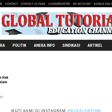
ME
CONTACT
CONTACT US PAGE
LOGIN/REGISTER
MY ACCOUNT
KONSULTASI
ARA
POLITIK
ANEKA INFO
SINDIKASI
ARTIKEL
n Hak
alam
25
IKUTI KAMI DI INSTAGRAM
@BSDRLAWFIRM