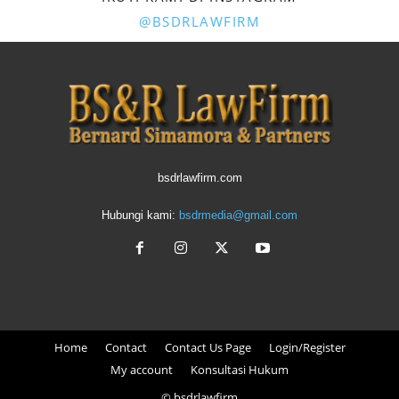
@BSDRLAWFIRM
bsdrlawfirm.com
Hubungi kami:
bsdrmedia@gmail.com
Home
Contact
Contact Us Page
Login/Register
My account
Konsultasi Hukum
© bsdrlawfirm