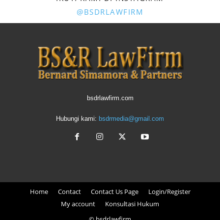
@BSDRLAWFIRM
bsdrlawfirm.com
Hubungi kami:
bsdrmedia@gmail.com
Home
Contact
Contact Us Page
Login/Register
My account
Konsultasi Hukum
© bsdrlawfirm