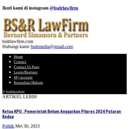
Ikuti kami di instagram
@bsdrlawfirm
bsdrlawfirm.com
Hubungi kami:
bsdrmedia@gmail.com
Home
Contact
Contact Us Page
Login/Register
My account
Konsultasi Hukum
© bsdrlawfirm
ARTIKEL LEBIH
Ketua KPU : Pemerintah Belum Anggarkan Pilpres 2024 Putaran
Kedua
Politik
Mei 30, 2023