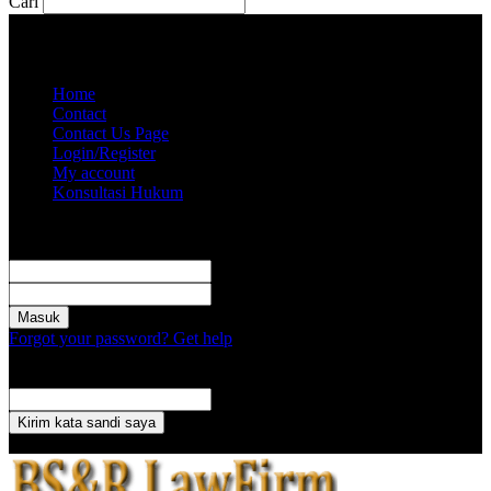
Cari
Jumat, Agustus 7, 2026
Akun saya
Home
Contact
Contact Us Page
Login/Register
My account
Konsultasi Hukum
Masuk
Selamat Datang! Masuk ke akun Anda
nama pengguna
kata sandi Anda
Forgot your password? Get help
Pemulihan password
Memulihkan kata sandi anda
email Anda
Sebuah kata sandi akan dikirimkan ke email Anda.