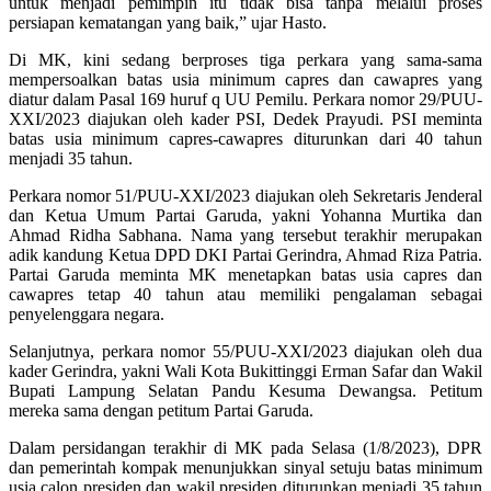
untuk menjadi pemimpin itu tidak bisa tanpa melalui proses
persiapan kematangan yang baik,” ujar Hasto.
Di MK, kini sedang berproses tiga perkara yang sama-sama
mempersoalkan batas usia minimum capres dan cawapres yang
diatur dalam Pasal 169 huruf q UU Pemilu. Perkara nomor 29/PUU-
XXI/2023 diajukan oleh kader PSI, Dedek Prayudi. PSI meminta
batas usia minimum capres-cawapres diturunkan dari 40 tahun
menjadi 35 tahun.
Perkara nomor 51/PUU-XXI/2023 diajukan oleh Sekretaris Jenderal
dan Ketua Umum Partai Garuda, yakni Yohanna Murtika dan
Ahmad Ridha Sabhana. Nama yang tersebut terakhir merupakan
adik kandung Ketua DPD DKI Partai Gerindra, Ahmad Riza Patria.
Partai Garuda meminta MK menetapkan batas usia capres dan
cawapres tetap 40 tahun atau memiliki pengalaman sebagai
penyelenggara negara.
Selanjutnya, perkara nomor 55/PUU-XXI/2023 diajukan oleh dua
kader Gerindra, yakni Wali Kota Bukittinggi Erman Safar dan Wakil
Bupati Lampung Selatan Pandu Kesuma Dewangsa. Petitum
mereka sama dengan petitum Partai Garuda.
Dalam persidangan terakhir di MK pada Selasa (1/8/2023), DPR
dan pemerintah kompak menunjukkan sinyal setuju batas minimum
usia calon presiden dan wakil presiden diturunkan menjadi 35 tahun