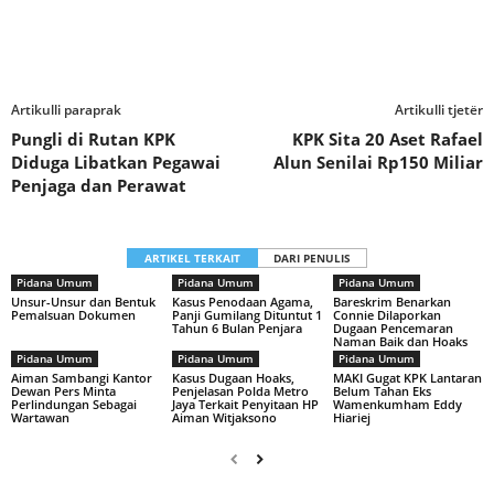
Artikulli paraprak
Artikulli tjetër
Pungli di Rutan KPK
KPK Sita 20 Aset Rafael
Diduga Libatkan Pegawai
Alun Senilai Rp150 Miliar
Penjaga dan Perawat
ARTIKEL TERKAIT
DARI PENULIS
Pidana Umum
Pidana Umum
Pidana Umum
Unsur-Unsur dan Bentuk
Kasus Penodaan Agama,
Bareskrim Benarkan
Pemalsuan Dokumen
Panji Gumilang Dituntut 1
Connie Dilaporkan
Tahun 6 Bulan Penjara
Dugaan Pencemaran
Naman Baik dan Hoaks
Pidana Umum
Pidana Umum
Pidana Umum
Aiman Sambangi Kantor
Kasus Dugaan Hoaks,
MAKI Gugat KPK Lantaran
Dewan Pers Minta
Penjelasan Polda Metro
Belum Tahan Eks
Perlindungan Sebagai
Jaya Terkait Penyitaan HP
Wamenkumham Eddy
Wartawan
Aiman Witjaksono
Hiariej