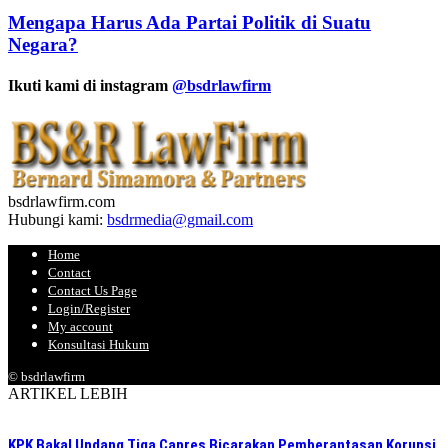
Mengapa Harus Ada Partai Politik di Suatu
Negara?
Ikuti kami di instagram
@bsdrlawfirm
bsdrlawfirm.com
Hubungi kami:
bsdrmedia@gmail.com
Home
Contact
Contact Us Page
Login/Register
My account
Konsultasi Hukum
© bsdrlawfirm
ARTIKEL LEBIH
KPK Bakal Undang Tiga Capres Bicarakan Pemberantasan Korupsi