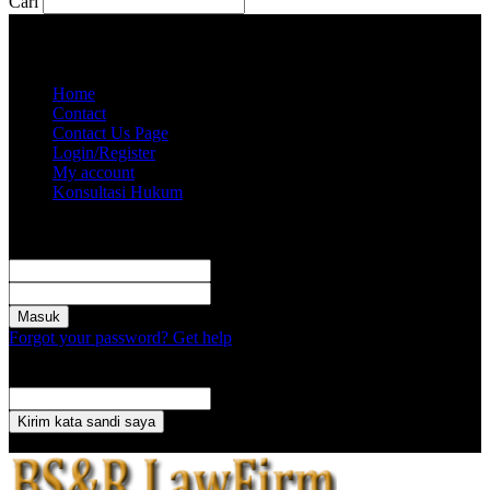
Cari
Sabtu, Agustus 8, 2026
Akun saya
Home
Contact
Contact Us Page
Login/Register
My account
Konsultasi Hukum
Masuk
Selamat Datang! Masuk ke akun Anda
nama pengguna
kata sandi Anda
Forgot your password? Get help
Pemulihan password
Memulihkan kata sandi anda
email Anda
Sebuah kata sandi akan dikirimkan ke email Anda.