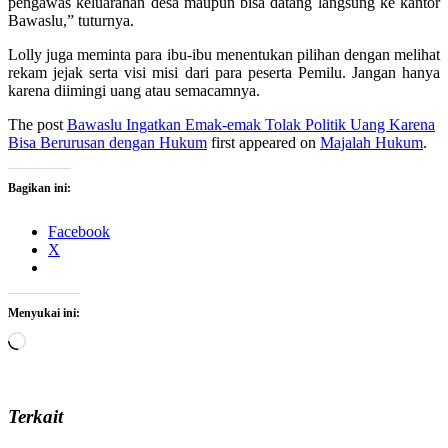
pengawas keluarahan desa maupun bisa datang langsung ke kantor
Bawaslu,” tuturnya.
Lolly juga meminta para ibu-ibu menentukan pilihan dengan melihat
rekam jejak serta visi misi dari para peserta Pemilu. Jangan hanya
karena diimingi uang atau semacamnya.
The post
Bawaslu Ingatkan Emak-emak Tolak Politik Uang Karena
Bisa Berurusan dengan Hukum
first appeared on
Majalah Hukum
.
Bagikan ini:
Facebook
X
Menyukai ini:
Memuat...
Terkait