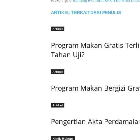
Artikulli tjetër
Banding Eks Dirut BAKTI Kominfo Ditol
ARTIKEL TERKAIT
DARI PENULIS
Artikel
Program Makan Gratis Terli
Tahan Uji?
Artikel
Program Makan Bergizi Gra
Artikel
Pengertian Akta Perdamaia
Klinik Hukum