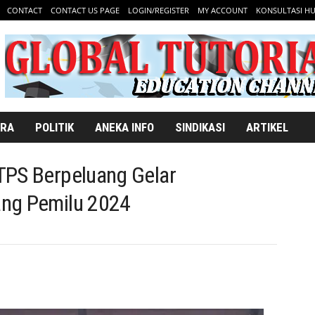
CONTACT
CONTACT US PAGE
LOGIN/REGISTER
MY ACCOUNT
KONSULTASI H
ARA
POLITIK
ANEKA INFO
SINDIKASI
ARTIKEL
TPS Berpeluang Gelar
ng Pemilu 2024