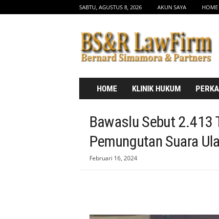
SABTU, AGUSTUS 8, 2026
AKUN SAYA
HOME
b
s
d
r
l
a
w
HOME
KLINIK HUKUM
PERK
f
i
r
Bawaslu Sebut 2.413 
m
.
Pemungutan Suara Ula
c
o
Februari 16, 2024
m