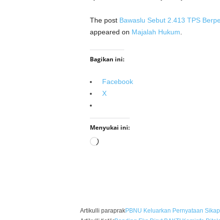
The post
Bawaslu Sebut 2.413 TPS Berp
appeared on
Majalah Hukum
.
Bagikan ini:
Facebook
X
Menyukai ini:
Memuat...
Artikulli paraprak
PBNU Keluarkan Pernyataan Sikap T