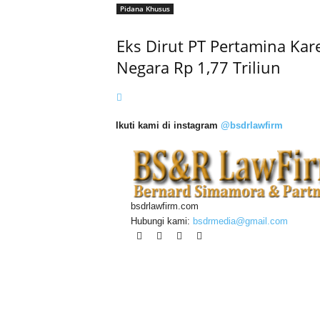
Pidana Khusus
Eks Dirut PT Pertamina Ka
Negara Rp 1,77 Triliun
Ikuti kami di instagram
@bsdrlawfirm
bsdrlawfirm.com
Hubungi kami:
bsdrmedia@gmail.com
Home
Contact
Contact Us Page
Login/Register