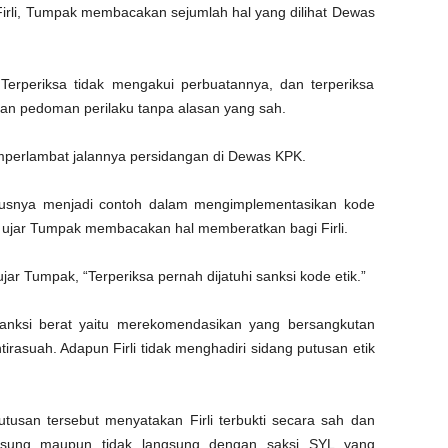
irli, Tumpak membacakan sejumlah hal yang dilihat Dewas
 Terperiksa tidak mengakui perbuatannya, dan terperiksa
 dan pedoman perilaku tanpa alasan yang sah.
memperlambat jalannya persidangan di Dewas KPK.
usnya menjadi contoh dalam mengimplementasikan kode
a,” ujar Tumpak membacakan hal memberatkan bagi Firli.
ujar Tumpak, “Terperiksa pernah dijatuhi sanksi kode etik.”
nksi berat yaitu merekomendasikan yang bersangkutan
irasuah. Adapun Firli tidak menghadiri sidang putusan etik
usan tersebut menyatakan Firli terbukti secara sah dan
sung maupun tidak langsung dengan saksi SYL yang