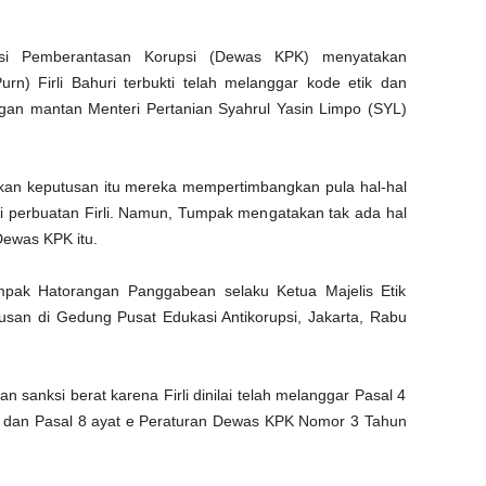
i Pemberantasan Korupsi (Dewas KPK) menyatakan
rn) Firli Bahuri terbukti telah melanggar kode etik dan
gan mantan Menteri Pertanian Syahrul Yasin Limpo (SYL)
n keputusan itu mereka mempertimbangkan pula hal-hal
 perbuatan Firli. Namun, Tumpak mengatakan tak ada hal
Dewas KPK itu.
umpak Hatorangan Panggabean selaku Ketua Majelis Etik
an di Gedung Pusat Edukasi Antikorupsi, Jakarta, Rabu
sanksi berat karena Firli dinilai telah melanggar Pasal 4
f j dan Pasal 8 ayat e Peraturan Dewas KPK Nomor 3 Tahun