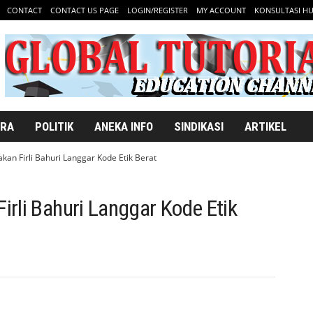
CONTACT
CONTACT US PAGE
LOGIN/REGISTER
MY ACCOUNT
KONSULTASI H
ARA
POLITIK
ANEKA INFO
SINDIKASI
ARTIKEL
an Firli Bahuri Langgar Kode Etik Berat
rli Bahuri Langgar Kode Etik