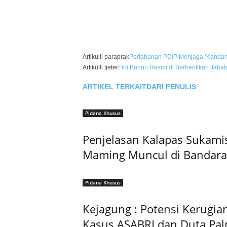
Artikulli paraprak
Pertahanan PDIP Menjaga ‘Kandan
Artikulli tjetër
Firli Bahuri Resmi di Berhentikan Jaba
ARTIKEL TERKAIT
DARI PENULIS
Pidana Khusus
Penjelasan Kalapas Sukamis
Maming Muncul di Bandara
Pidana Khusus
Kejagung : Potensi Kerugian
Kasus ASABRI dan Duta Pa