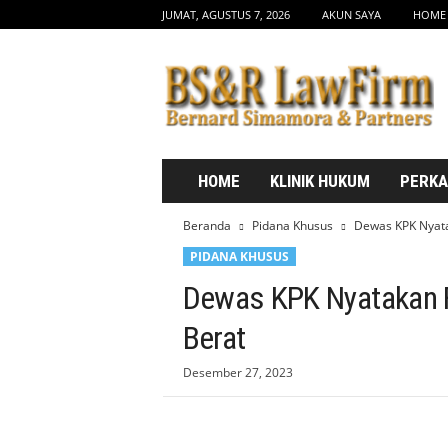
JUMAT, AGUSTUS 7, 2026
AKUN SAYA
HOME
b
s
d
r
l
a
w
HOME
KLINIK HUKUM
PERK
f
i
Beranda
Pidana Khusus
Dewas KPK Nyatak
r
PIDANA KHUSUS
m
.
Dewas KPK Nyatakan Fi
c
o
Berat
m
Desember 27, 2023