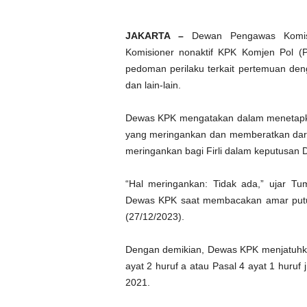
JAKARTA –
Dewan Pengawas Komis
Komisioner nonaktif KPK Komjen Pol (Pu
pedoman perilaku terkait pertemuan den
dan lain-lain.
Dewas KPK mengatakan dalam menetapka
yang meringankan dan memberatkan dari
meringankan bagi Firli dalam keputusan 
“Hal meringankan: Tidak ada,” ujar T
Dewas KPK saat membacakan amar putus
(27/12/2023).
Dengan demikian, Dewas KPK menjatuhkan 
ayat 2 huruf a atau Pasal 4 ayat 1 huru
2021.