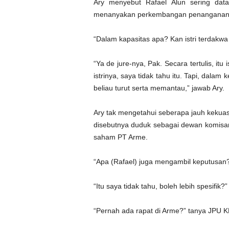
Ary menyebut Rafael Alun sering da
menanyakan perkembangan penanganan k
“Dalam kapasitas apa? Kan istri terdak
“Ya de jure-nya, Pak. Secara tertulis, itu 
istrinya, saya tidak tahu itu. Tapi, dala
beliau turut serta memantau,” jawab Ary.
Ary tak mengetahui seberapa jauh kekuasa
disebutnya duduk sebagai dewan komisa
saham PT Arme.
“Apa (Rafael) juga mengambil keputusan
“Itu saya tidak tahu, boleh lebih spesifik
“Pernah ada rapat di Arme?” tanya JPU K