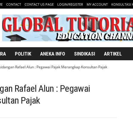
ME
CONTACT
CONTACT US PAGE
LOGIN/REGISTER
MY ACCOUNT
KONSULTASI
ARA
POLITIK
ANEKA INFO
SINDIKASI
ARTIKEL
rsidangan Rafael Alun : Pegawai Pajak Merangkap Konsultan Pajak
ngan Rafael Alun : Pegawai
ultan Pajak