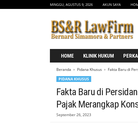
MINGGU, AGUSTUS 9, 2026
AKUN SAYA
HO
b
s
d
r
l
a
w
HOME
KLINIK HUKUM
PERK
f
i
Beranda
Pidana Khusus
Fakta Baru di Pe
r
PIDANA KHUSUS
m
.
Fakta Baru di Persida
c
o
Pajak Merangkap Kons
m
September 26, 2023