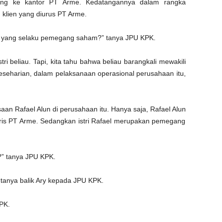
tang ke kantor PT Arme. Kedatangannya dalam rangka
lien yang diurus PT Arme.
wa yang selaku pemegang saham?” tanya JPU KPK.
istri beliau. Tapi, kita tahu bahwa beliau barangkali mewakili
m keseharian, dalam pelaksanaan operasional perusahaan itu,
an Rafael Alun di perusahaan itu. Hanya saja, Rafael Alun
ris PT Arme. Sedangkan istri Rafael merupakan pemegang
?” tanya JPU KPK.
?” tanya balik Ary kepada JPU KPK.
PK.