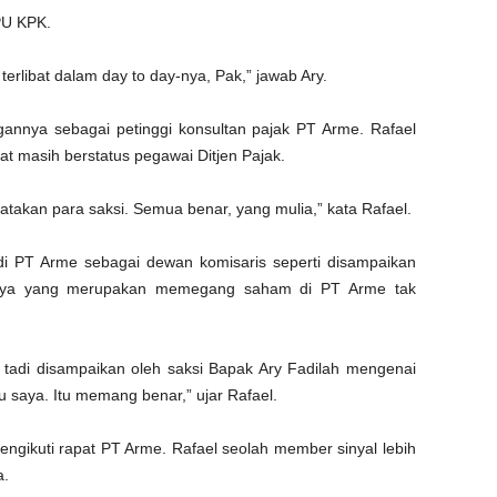
JPU KPK.
terlibat dalam day to day-nya, Pak,” jawab Ary.
annya sebagai petinggi konsultan pajak PT Arme. Rafael
at masih berstatus pegawai Ditjen Pajak.
akan para saksi. Semua benar, yang mulia,” kata Rafael.
if di PT Arme sebagai dewan komisaris seperti disampaikan
trinya yang merupakan memegang saham di PT Arme tak
g tadi disampaikan oleh saksi Bapak Ary Fadilah mengenai
 itu saya. Itu memang benar,” ujar Rafael.
ngikuti rapat PT Arme. Rafael seolah member sinyal lebih
a.