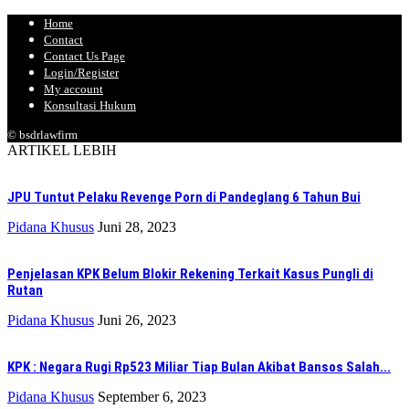
Home
Contact
Contact Us Page
Login/Register
My account
Konsultasi Hukum
© bsdrlawfirm
ARTIKEL LEBIH
JPU Tuntut Pelaku Revenge Porn di Pandeglang 6 Tahun Bui
Pidana Khusus
Juni 28, 2023
Penjelasan KPK Belum Blokir Rekening Terkait Kasus Pungli di
Rutan
Pidana Khusus
Juni 26, 2023
KPK : Negara Rugi Rp523 Miliar Tiap Bulan Akibat Bansos Salah...
Pidana Khusus
September 6, 2023