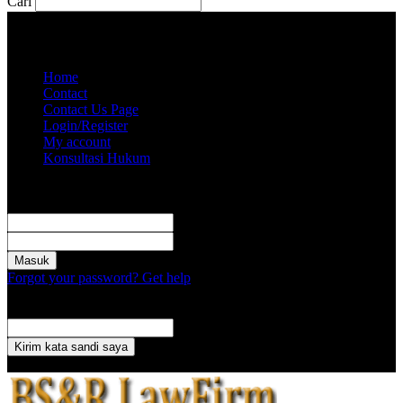
Cari
Sabtu, Agustus 8, 2026
Akun saya
Home
Contact
Contact Us Page
Login/Register
My account
Konsultasi Hukum
Masuk
Selamat Datang! Masuk ke akun Anda
nama pengguna
kata sandi Anda
Forgot your password? Get help
Pemulihan password
Memulihkan kata sandi anda
email Anda
Sebuah kata sandi akan dikirimkan ke email Anda.