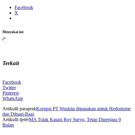
Facebook
X
Menyukai ini:
Memuat...
Terkait
Facebook
Twitter
Pinterest
WhatsApp
Artikulli paraprak
Korupsi PT Waskita digunakan untuk Hedonisme
dan Dibagi-Bagi
Artikulli tjetër
MA Tolak Kasasi Roy Suryo, Tetap Dipenjara 9
Bulan