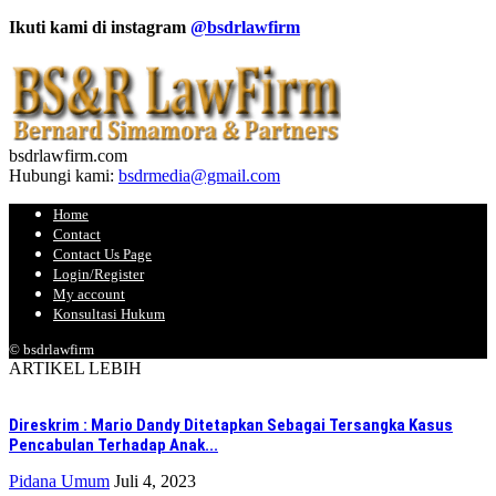
Ikuti kami di instagram
@bsdrlawfirm
bsdrlawfirm.com
Hubungi kami:
bsdrmedia@gmail.com
Home
Contact
Contact Us Page
Login/Register
My account
Konsultasi Hukum
© bsdrlawfirm
ARTIKEL LEBIH
Direskrim : Mario Dandy Ditetapkan Sebagai Tersangka Kasus
Pencabulan Terhadap Anak...
Pidana Umum
Juli 4, 2023