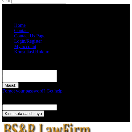
Cari
Sabtu, Agustus 8, 2026
Akun saya
Home
Contact
Contact Us Page
Login/Register
My account
Konsultasi Hukum
Masuk
Selamat Datang! Masuk ke akun Anda
nama pengguna
kata sandi Anda
Forgot your password? Get help
Pemulihan password
Memulihkan kata sandi anda
email Anda
Sebuah kata sandi akan dikirimkan ke email Anda.