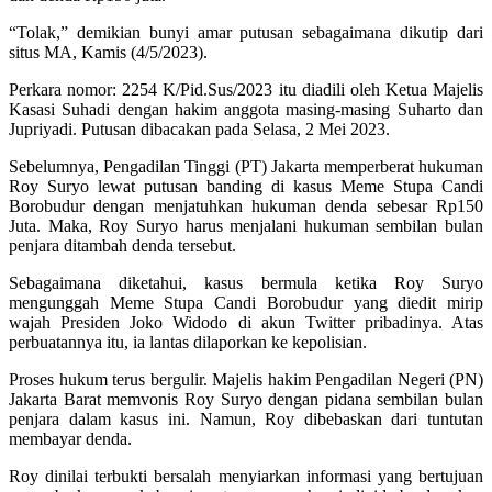
“Tolak,” demikian bunyi amar putusan sebagaimana dikutip dari
situs MA, Kamis (4/5/2023).
Perkara nomor: 2254 K/Pid.Sus/2023 itu diadili oleh Ketua Majelis
Kasasi Suhadi dengan hakim anggota masing-masing Suharto dan
Jupriyadi. Putusan dibacakan pada Selasa, 2 Mei 2023.
Sebelumnya, Pengadilan Tinggi (PT) Jakarta memperberat hukuman
Roy Suryo lewat putusan banding di kasus Meme Stupa Candi
Borobudur dengan menjatuhkan hukuman denda sebesar Rp150
Juta. Maka, Roy Suryo harus menjalani hukuman sembilan bulan
penjara ditambah denda tersebut.
Sebagaimana diketahui, kasus bermula ketika Roy Suryo
mengunggah Meme Stupa Candi Borobudur yang diedit mirip
wajah Presiden Joko Widodo di akun Twitter pribadinya. Atas
perbuatannya itu, ia lantas dilaporkan ke kepolisian.
Proses hukum terus bergulir. Majelis hakim Pengadilan Negeri (PN)
Jakarta Barat memvonis Roy Suryo dengan pidana sembilan bulan
penjara dalam kasus ini. Namun, Roy dibebaskan dari tuntutan
membayar denda.
Roy dinilai terbukti bersalah menyiarkan informasi yang bertujuan