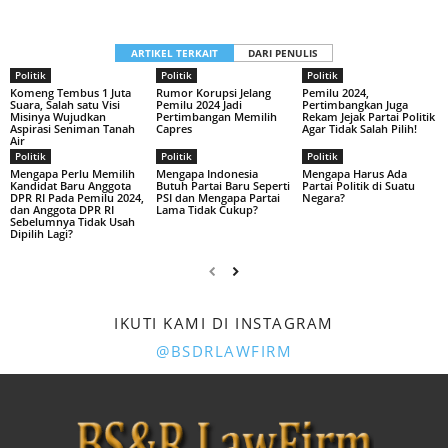
ARTIKEL TERKAIT
DARI PENULIS
Politik
Politik
Politik
Komeng Tembus 1 Juta
Rumor Korupsi Jelang
Pemilu 2024,
Suara, Salah satu Visi
Pemilu 2024 Jadi
Pertimbangkan Juga
Misinya Wujudkan
Pertimbangan Memilih
Rekam Jejak Partai Politik
Aspirasi Seniman Tanah
Capres
Agar Tidak Salah Pilih!
Air
Politik
Politik
Politik
Mengapa Perlu Memilih
Mengapa Indonesia
Mengapa Harus Ada
Kandidat Baru Anggota
Butuh Partai Baru Seperti
Partai Politik di Suatu
DPR RI Pada Pemilu 2024,
PSI dan Mengapa Partai
Negara?
dan Anggota DPR RI
Lama Tidak Cukup?
Sebelumnya Tidak Usah
Dipilih Lagi?
IKUTI KAMI DI INSTAGRAM
@BSDRLAWFIRM