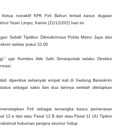
Ketua nonaktif KPK Firli Bahuri terkait kasus dugaan
ul Yasin Limpo, Kamis (21/12/202) hari ini.
ungan Subdit Tipidkor Ditreskrimsus Polda Metro Jaya dan
eskrim sekitar pukul 10.00
i,” ujar Kombes Ade Safri Simanjuntak selaku Direktur
rmasi.
sudah diperiksa sebanyak empat kali di Gedung Bareskrim
status sebagai saksi dan dua lainnya setelah ditetapkan
menetapkan Firli sebagai tersangka kasus pemerasan
sal 12 e dan atau Pasal 12 B dan atau Pasal 11 UU Tipikor
aksimal hukuman penjara seumur hidup.