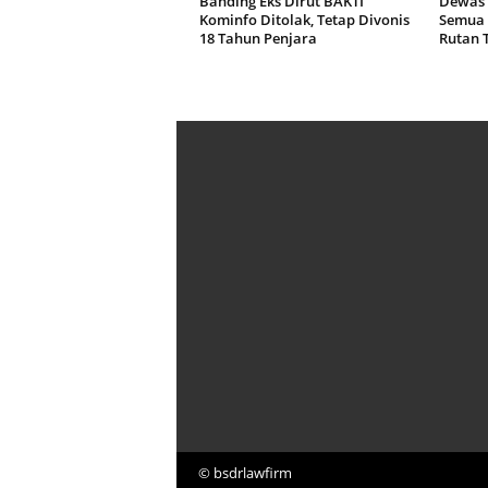
Banding Eks Dirut BAKTI
Dewas 
Kominfo Ditolak, Tetap Divonis
Semua 
18 Tahun Penjara
Rutan 
© bsdrlawfirm