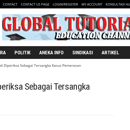
CONTACT
CONTACT US PAGE
LOGIN/REGISTER
MY ACCOUNT
KONSULTASI H
ARA
POLITIK
ANEKA INFO
SINDIKASI
ARTIKEL
bali Diperiksa Sebagai Tersangka Kasus Pemerasan
iperiksa Sebagai Tersangka