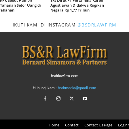
KPK Sebut Hampir
Eks Dirut PT Pertamina Karen
Tahanan Setor Uang di
Agustiawan Didakwa Rugikan
Tahanan
Negara Rp 1,77 Triliun
IKUTI KAMI DI INSTAGRAM
@BSDRLAWFIRM
bsdrlawfirm.com
Hubungi kami:
bsdrmedia@gmail.com
Home
Contact
Contact Us Page
Login/