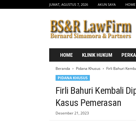
JUMAT, AGUSTUS 7, 2026
AKUN SAYA
HOME
b
s
d
r
l
a
w
HOME
KLINIK HUKUM
PERK
f
i
Beranda
Pidana Khusus
Firli Bahuri Kem
r
PIDANA KHUSUS
m
.
Firli Bahuri Kembali D
c
o
Kasus Pemerasan
m
Desember 21, 2023