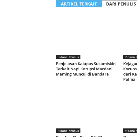
ARTIKEL TERKAIT
DARI PENULIS
Pidana Khusus
Pidana 
Penjelasan Kalapas Sukamiskin
Kejagun
Terkait Napi Korupsi Mardani
Korupsi
Maming Muncul di Bandara
dari K
Palma
Pidana Khusus
Pidana 