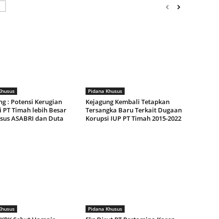
Khusus
Pidana Khusus
g : Potensi Kerugian
Kejagung Kembali Tetapkan
 PT Timah lebih Besar
Tersangka Baru Terkait Dugaan
asus ASABRI dan Duta
Korupsi IUP PT Timah 2015-2022
Khusus
Pidana Khusus