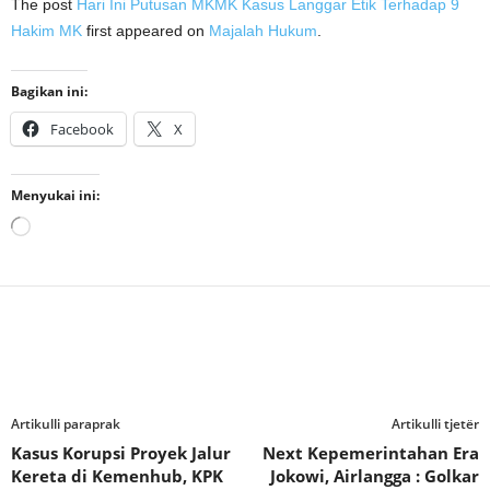
The post
Hari Ini Putusan MKMK Kasus Langgar Etik Terhadap 9
Hakim MK
first appeared on
Majalah Hukum
.
Bagikan ini:
Facebook
X
Menyukai ini:
Memuat...
Artikulli paraprak
Artikulli tjetër
Kasus Korupsi Proyek Jalur
Next Kepemerintahan Era
Kereta di Kemenhub, KPK
Jokowi, Airlangga : Golkar