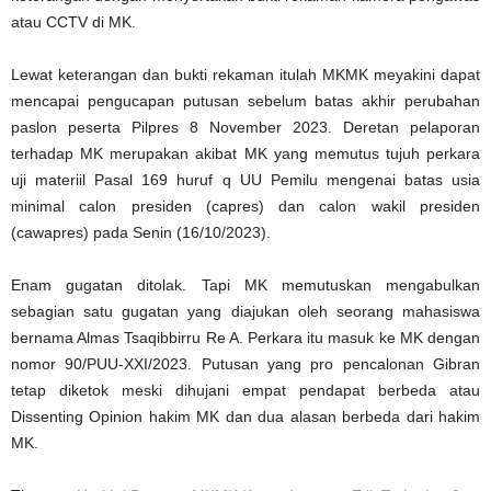
atau CCTV di MK.
Lewat keterangan dan bukti rekaman itulah MKMK meyakini dapat
mencapai pengucapan putusan sebelum batas akhir perubahan
paslon peserta Pilpres 8 November 2023. Deretan pelaporan
terhadap MK merupakan akibat MK yang memutus tujuh perkara
uji materiil Pasal 169 huruf q UU Pemilu mengenai batas usia
minimal calon presiden (capres) dan calon wakil presiden
(cawapres) pada Senin (16/10/2023).
Enam gugatan ditolak. Tapi MK memutuskan mengabulkan
sebagian satu gugatan yang diajukan oleh seorang mahasiswa
bernama Almas Tsaqibbirru Re A. Perkara itu masuk ke MK dengan
nomor 90/PUU-XXI/2023. Putusan yang pro pencalonan Gibran
tetap diketok meski dihujani empat pendapat berbeda atau
Dissenting Opinion hakim MK dan dua alasan berbeda dari hakim
MK.