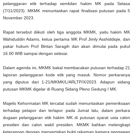
pelanggaran etik terhadap sembilan hakim MK pada Selasa
(7/11/2023). MKMK menuntaskan rapat finalisasi putusan pada 5
November 2023.
Rapat tersebut diikuti oleh tiga anggota MKMK, yaitu hakim MK
Wahiduddin Adams, ketua pertama MK Prof Jimly Asshiddiqie, dan
pakar hukum Prof Bintan Saragih dan akan dimulai pada pukul
16.00 WIB sampai dengan selesai.
Dalam agenda ini, MKMK bakal membacakan putusan terhadap 21
laporan pelanggaran kode etik yang masuk. Nomor perkaranya
yang diputus dari 1-21/MKMK/L/ARLTP/X/2023. Adapun sidang
putusan MKMK digelar di Ruang Sidang Pleno Gedung I MK.
Majelis Kehormatan MK tercatat sudah menuntaskan pemeriksaan
terhadap pelapor dan terlapor pada Jumat lalu, dalam perkara
dugaan pelanggaran etik hakim MK di putusan syarat usia calon
presiden dan calon wakil presiden. MKMK bahkan melengkapi
keterangan dengan menyertakan bukti rekaman kamera pengawas