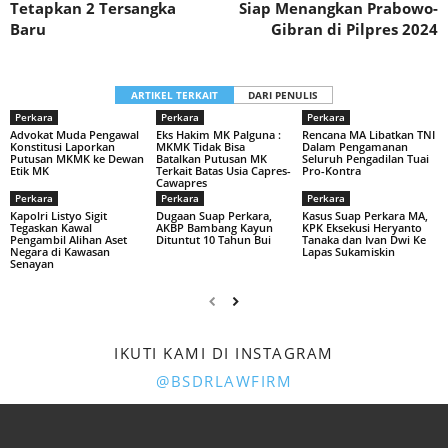
Tetapkan 2 Tersangka
Siap Menangkan Prabowo-
Baru
Gibran di Pilpres 2024
ARTIKEL TERKAIT
DARI PENULIS
Perkara
Perkara
Perkara
Advokat Muda Pengawal
Eks Hakim MK Palguna :
Rencana MA Libatkan TNI
Konstitusi Laporkan
MKMK Tidak Bisa
Dalam Pengamanan
Putusan MKMK ke Dewan
Batalkan Putusan MK
Seluruh Pengadilan Tuai
Etik MK
Terkait Batas Usia Capres-
Pro-Kontra
Cawapres
Perkara
Perkara
Perkara
Kapolri Listyo Sigit
Dugaan Suap Perkara,
Kasus Suap Perkara MA,
Tegaskan Kawal
AKBP Bambang Kayun
KPK Eksekusi Heryanto
Pengambil Alihan Aset
Dituntut 10 Tahun Bui
Tanaka dan Ivan Dwi Ke
Negara di Kawasan
Lapas Sukamiskin
Senayan
IKUTI KAMI DI INSTAGRAM
@BSDRLAWFIRM