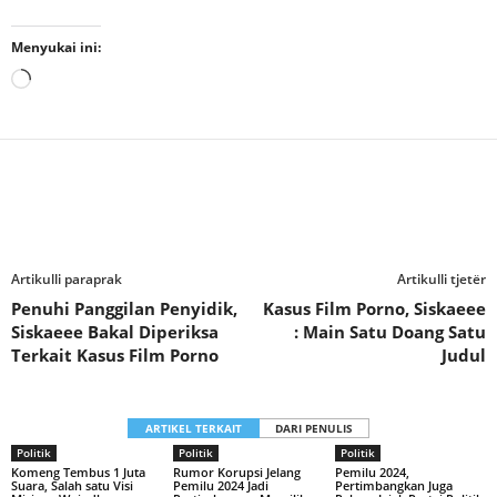
Menyukai ini:
Memuat...
Artikulli paraprak
Artikulli tjetër
Penuhi Panggilan Penyidik,
Kasus Film Porno, Siskaeee
Siskaeee Bakal Diperiksa
: Main Satu Doang Satu
Terkait Kasus Film Porno
Judul
ARTIKEL TERKAIT
DARI PENULIS
Politik
Politik
Politik
Komeng Tembus 1 Juta
Rumor Korupsi Jelang
Pemilu 2024,
Suara, Salah satu Visi
Pemilu 2024 Jadi
Pertimbangkan Juga