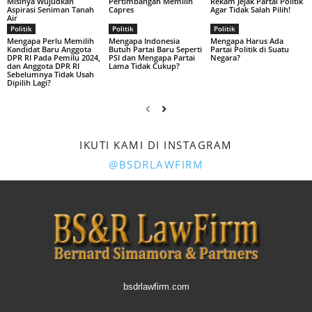
Misinya Wujudkan
Pertimbangan Memilih
Rekam Jejak Partai Politik
Aspirasi Seniman Tanah
Capres
Agar Tidak Salah Pilih!
Air
Politik
Politik
Politik
Mengapa Perlu Memilih
Mengapa Indonesia
Mengapa Harus Ada
Kandidat Baru Anggota
Butuh Partai Baru Seperti
Partai Politik di Suatu
DPR RI Pada Pemilu 2024,
PSI dan Mengapa Partai
Negara?
dan Anggota DPR RI
Lama Tidak Cukup?
Sebelumnya Tidak Usah
Dipilih Lagi?
IKUTI KAMI DI INSTAGRAM
@BSDRLAWFIRM
bsdrlawfirm.com