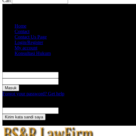
Cari
Kamis, Agustus 6, 2026
Akun saya
Home
Contact
Contact Us Page
Login/Register
My account
Konsultasi Hukum
Masuk
Selamat Datang! Masuk ke akun Anda
nama pengguna
kata sandi Anda
Forgot your password? Get help
Pemulihan password
Memulihkan kata sandi anda
email Anda
Sebuah kata sandi akan dikirimkan ke email Anda.