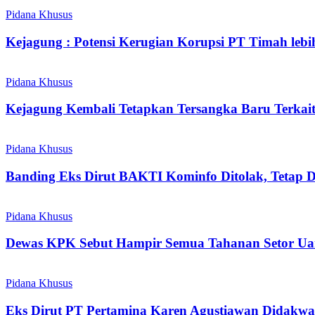
Pidana Khusus
Kejagung : Potensi Kerugian Korupsi PT Timah leb
Pidana Khusus
Kejagung Kembali Tetapkan Tersangka Baru Terkai
Pidana Khusus
Banding Eks Dirut BAKTI Kominfo Ditolak, Tetap D
Pidana Khusus
Dewas KPK Sebut Hampir Semua Tahanan Setor Ua
Pidana Khusus
Eks Dirut PT Pertamina Karen Agustiawan Didakwa 