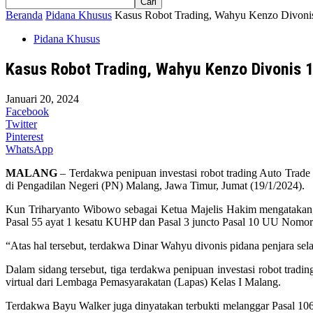
Beranda
Pidana Khusus
Kasus Robot Trading, Wahyu Kenzo Divonis
Pidana Khusus
Kasus Robot Trading, Wahyu Kenzo Divonis 
Januari 20, 2024
Facebook
Twitter
Pinterest
WhatsApp
MALANG
– Terdakwa penipuan investasi robot trading Auto Trad
di Pengadilan Negeri (PN) Malang, Jawa Timur, Jumat (19/1/2024).
Kun Triharyanto Wibowo sebagai Ketua Majelis Hakim mengatakan
Pasal 55 ayat 1 kesatu KUHP dan Pasal 3 juncto Pasal 10 UU Nomo
“Atas hal tersebut, terdakwa Dinar Wahyu divonis pidana penjara se
Dalam sidang tersebut, tiga terdakwa penipuan investasi robot tr
virtual dari Lembaga Pemasyarakatan (Lapas) Kelas I Malang.
Terdakwa Bayu Walker juga dinyatakan terbukti melanggar Pasal 1