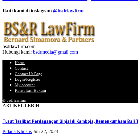
Ikuti kami di instagram
@bsdrlawfirm
bsdrlawfirm.com
Hubungi kami:
bsdrmedia@gmail.com
Home
Contact
Contact Us Page
Login/Register
My account
Konsultasi Hukum
© bsdrlawfirm
ARTIKEL LEBIH
Turut Terlibat Perdagangan Ginjal di Kamboja, Kemenkumham Bali T
Pidana Khusus
Juli 22, 2023