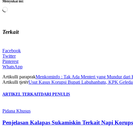
Menyukai ini:
Memuat...
Terkait
Facebook
Twitter
Pinterest
WhatsApp
Artikulli paraprak
Menkominfo : Tak Ada Menteri yang Mundur dari 
Artikulli tjetër
Usut Kasus Korupsi Bupati Labuhanbatu, KPK Geleda
ARTIKEL TERKAIT
DARI PENULIS
Pidana Khusus
Penjelasan Kalapas Sukamiskin Terkait Napi Koru