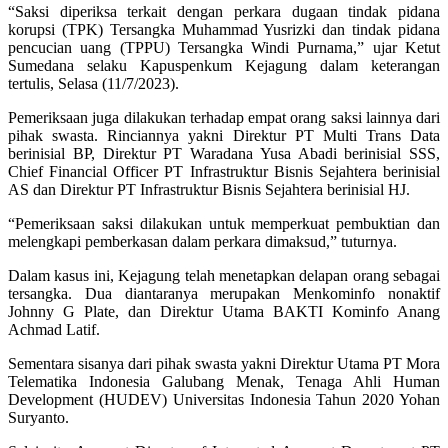
“Saksi diperiksa terkait dengan perkara dugaan tindak pidana
korupsi (TPK) Tersangka Muhammad Yusrizki dan tindak pidana
pencucian uang (TPPU) Tersangka Windi Purnama,” ujar Ketut
Sumedana selaku Kapuspenkum Kejagung dalam keterangan
tertulis, Selasa (11/7/2023).
Pemeriksaan juga dilakukan terhadap empat orang saksi lainnya dari
pihak swasta. Rinciannya yakni Direktur PT Multi Trans Data
berinisial BP, Direktur PT Waradana Yusa Abadi berinisial SSS,
Chief Financial Officer PT Infrastruktur Bisnis Sejahtera berinisial
AS dan Direktur PT Infrastruktur Bisnis Sejahtera berinisial HJ.
“Pemeriksaan saksi dilakukan untuk memperkuat pembuktian dan
melengkapi pemberkasan dalam perkara dimaksud,” tuturnya.
Dalam kasus ini, Kejagung telah menetapkan delapan orang sebagai
tersangka. Dua diantaranya merupakan Menkominfo nonaktif
Johnny G Plate, dan Direktur Utama BAKTI Kominfo Anang
Achmad Latif.
Sementara sisanya dari pihak swasta yakni Direktur Utama PT Mora
Telematika Indonesia Galubang Menak, Tenaga Ahli Human
Development (HUDEV) Universitas Indonesia Tahun 2020 Yohan
Suryanto.