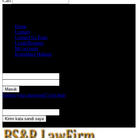
Cari
Minggu, Agustus 9, 2026
Akun saya
Home
Contact
Contact Us Page
Login/Register
My account
Konsultasi Hukum
Masuk
Selamat Datang! Masuk ke akun Anda
nama pengguna
kata sandi Anda
Forgot your password? Get help
Pemulihan password
Memulihkan kata sandi anda
email Anda
Sebuah kata sandi akan dikirimkan ke email Anda.