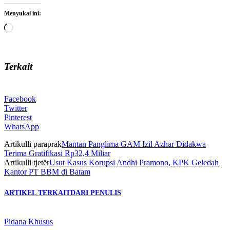
Menyukai ini:
Memuat...
Terkait
Facebook
Twitter
Pinterest
WhatsApp
Artikulli paraprak
Mantan Panglima GAM Izil Azhar Didakwa
Terima Gratifikasi Rp32,4 Miliar
Artikulli tjetër
Usut Kasus Korupsi Andhi Pramono, KPK Geledah
Kantor PT BBM di Batam
ARTIKEL TERKAIT
DARI PENULIS
Pidana Khusus