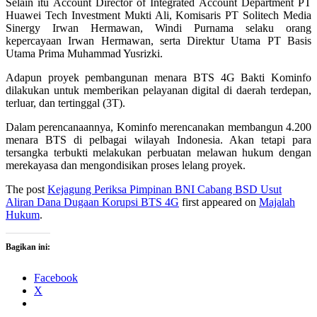
Selain itu Account Director of Integrated Account Department PT
Huawei Tech Investment Mukti Ali, Komisaris PT Solitech Media
Sinergy Irwan Hermawan, Windi Purnama selaku orang
kepercayaan Irwan Hermawan, serta Direktur Utama PT Basis
Utama Prima Muhammad Yusrizki.
Adapun proyek pembangunan menara BTS 4G Bakti Kominfo
dilakukan untuk memberikan pelayanan digital di daerah terdepan,
terluar, dan tertinggal (3T).
Dalam perencanaannya, Kominfo merencanakan membangun 4.200
menara BTS di pelbagai wilayah Indonesia. Akan tetapi para
tersangka terbukti melakukan perbuatan melawan hukum dengan
merekayasa dan mengondisikan proses lelang proyek.
The post
Kejagung Periksa Pimpinan BNI Cabang BSD Usut
Aliran Dana Dugaan Korupsi BTS 4G
first appeared on
Majalah
Hukum
.
Bagikan ini:
Facebook
X