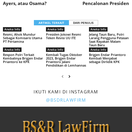
Ayers, atau Osama?
Pencalonan Presiden
ARTIKEL TERKAIT
DARI PENULIS
Aneka Info
Aneka Info
Aneka Info
Resmi, Ahok Mundur
Presiden Jokowi Resmi
Jelang Taun Baru, Polri
Sebagai Komisaris Utama
Teken Revisi UU ITE
Larang Pengguna Petasan
PT Pertamina
Saat Rayakan Malam
Taun Baru
Aneka Info
Aneka Info
Aneka Info
Respon Polri Terkait
Kembali Tugas Oktober
Brigjen Endar Priantoro
Kembalinya Brigjen Endar
2023, Brigjen Endar
Kembali Menjabat
Priantoro ke KPK
Priantoro Jalani
sebagai Dirlidik KPK
Pendidikan di Lemhannas
IKUTI KAMI DI INSTAGRAM
@BSDRLAWFIRM