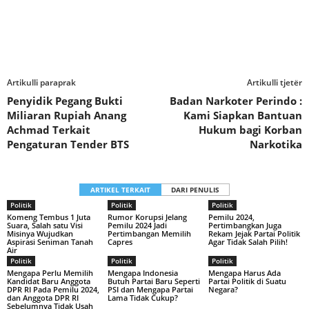
Artikulli paraprak
Artikulli tjetër
Penyidik Pegang Bukti
Badan Narkoter Perindo :
Miliaran Rupiah Anang
Kami Siapkan Bantuan
Achmad Terkait
Hukum bagi Korban
Pengaturan Tender BTS
Narkotika
ARTIKEL TERKAIT
DARI PENULIS
Politik
Politik
Politik
Komeng Tembus 1 Juta
Rumor Korupsi Jelang
Pemilu 2024,
Suara, Salah satu Visi
Pemilu 2024 Jadi
Pertimbangkan Juga
Misinya Wujudkan
Pertimbangan Memilih
Rekam Jejak Partai Politik
Aspirasi Seniman Tanah
Capres
Agar Tidak Salah Pilih!
Air
Politik
Politik
Politik
Mengapa Perlu Memilih
Mengapa Indonesia
Mengapa Harus Ada
Kandidat Baru Anggota
Butuh Partai Baru Seperti
Partai Politik di Suatu
DPR RI Pada Pemilu 2024,
PSI dan Mengapa Partai
Negara?
dan Anggota DPR RI
Lama Tidak Cukup?
Sebelumnya Tidak Usah