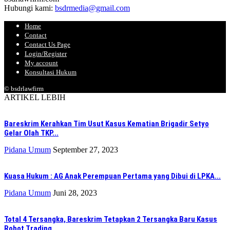
Hubungi kami:
bsdrmedia@gmail.com
Home
Contact
Contact Us Page
Login/Register
My account
Konsultasi Hukum
© bsdrlawfirm
ARTIKEL LEBIH
Bareskrim Kerahkan Tim Usut Kasus Kematian Brigadir Setyo
Gelar Olah TKP...
Pidana Umum
September 27, 2023
Kuasa Hukum : AG Anak Perempuan Pertama yang Dibui di LPKA...
Pidana Umum
Juni 28, 2023
Total 4 Tersangka, Bareskrim Tetapkan 2 Tersangka Baru Kasus
Robot Trading...