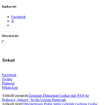
Bagikan ini:
Facebook
X
Menyukai ini:
Memuat...
Terkait
Facebook
Twitter
Pinterest
WhatsApp
Artikulli paraprak
Tanggapi Dukungan Golkar dan PAN ke
Prabowo, Jokowi : Ya Itu Urusan Partai lah
Artikulli tjetër
Ditreskrimsus Polda Jatim Geledah Gedung Graha