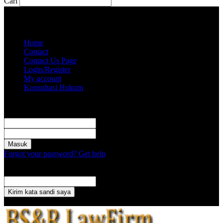
Cari
Jumat, Agustus 7, 2026
Akun saya
Home
Contact
Contact Us Page
Login/Register
My account
Konsultasi Hukum
Masuk
Selamat Datang! Masuk ke akun Anda
nama pengguna
kata sandi Anda
Forgot your password? Get help
Pemulihan password
Memulihkan kata sandi anda
email Anda
Sebuah kata sandi akan dikirimkan ke email Anda.