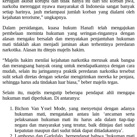
kerugian akibat korupsi dan tidak hanya itu dari sisi korban jiwa,
narkoba merenggut nyawa masyarakat di Indonesia sangat banyak
setiap harinya, jauh melampaui jumlah korban yang dialami oleh
kejahatan terorisme,” ungkapnya.
Dalam persidangan, kuasa hukum Hanafi telah mengajukan
pembelaan meminta hukuman yang seringan-ringannya dengan
alasan mengaku bersalah dan menyatakan penjantuhan hukuman
mati tidaklah akan menjadi jaminan akan terhentinya peredaran
narkotika. Alasan itu ditepis majelis hakim.
“Majelis hakim menilai kejahatan narkotika merusak anak bangsa
dan merangsang banyak orang untuk mendapatkannya dengan cara
mudah, selain itu jaringannya praktik peredaran narkotika tersebut
sulit sekali diretas dengan sekedar mengirimkan mereka ke penjara,
sehingga harus ada tindakan luar biasa,” beber majelis tegas.
Selain itu, majelis mengutip beberapa pendapat ahli mengapa
hukuman mati diperlukan. Di antaranya:
Bichon Van Yssel Mode, yang menyetujui dengan adanya
hukuman mati, mengatakan antara lain ‘ancaman serta
pelaksanaan hukuman mati itu harus ada dalam tiap-tiap
negara dan masyarakat yang teratur, baik ditinjau dari sudut
kepatutan maupun dari sudut tidak dapat ditiadakannya’.
Lamborso dan Garlofalo, berpendapat bahwa ‘hukuman mati