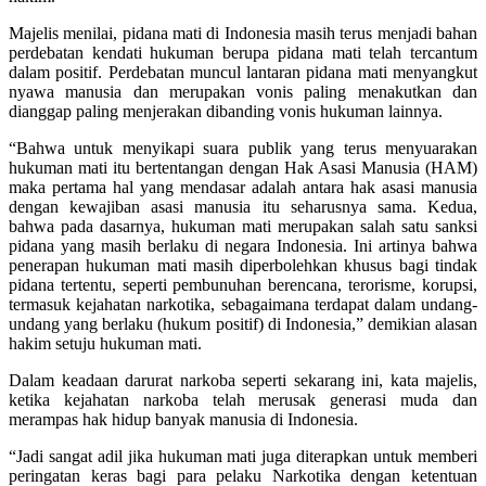
Majelis menilai, pidana mati di Indonesia masih terus menjadi bahan
perdebatan kendati hukuman berupa pidana mati telah tercantum
dalam positif. Perdebatan muncul lantaran pidana mati menyangkut
nyawa manusia dan merupakan vonis paling menakutkan dan
dianggap paling menjerakan dibanding vonis hukuman lainnya.
“Bahwa untuk menyikapi suara publik yang terus menyuarakan
hukuman mati itu bertentangan dengan Hak Asasi Manusia (HAM)
maka pertama hal yang mendasar adalah antara hak asasi manusia
dengan kewajiban asasi manusia itu seharusnya sama. Kedua,
bahwa pada dasarnya, hukuman mati merupakan salah satu sanksi
pidana yang masih berlaku di negara Indonesia. Ini artinya bahwa
penerapan hukuman mati masih diperbolehkan khusus bagi tindak
pidana tertentu, seperti pembunuhan berencana, terorisme, korupsi,
termasuk kejahatan narkotika, sebagaimana terdapat dalam undang-
undang yang berlaku (hukum positif) di Indonesia,” demikian alasan
hakim setuju hukuman mati.
Dalam keadaan darurat narkoba seperti sekarang ini, kata majelis,
ketika kejahatan narkoba telah merusak generasi muda dan
merampas hak hidup banyak manusia di Indonesia.
“Jadi sangat adil jika hukuman mati juga diterapkan untuk memberi
peringatan keras bagi para pelaku Narkotika dengan ketentuan