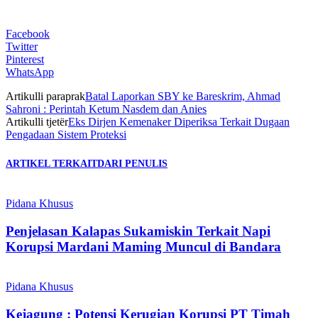
Facebook
Twitter
Pinterest
WhatsApp
Artikulli paraprak
Batal Laporkan SBY ke Bareskrim, Ahmad
Sahroni : Perintah Ketum Nasdem dan Anies
Artikulli tjetër
Eks Dirjen Kemenaker Diperiksa Terkait Dugaan
Pengadaan Sistem Proteksi
ARTIKEL TERKAIT
DARI PENULIS
Pidana Khusus
Penjelasan Kalapas Sukamiskin Terkait Napi
Korupsi Mardani Maming Muncul di Bandara
Pidana Khusus
Kejagung : Potensi Kerugian Korupsi PT Timah