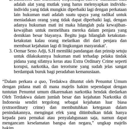
adalah alat yang mutlak yang harus melenyapkan individu-
individu yang tidak mungkin diperbaiki lagi dengan perkataan
lain hukuman mati adalah suatu upaya yang radikal untuk
meniadakan orang yang tidak dapat diperbaiki lagi, dengan
adanya hukuman mati ini maka hilanglah pula kewajiban-
kewajiban untuk memelihara mereka dalam penjara yang
demikian besar biayanya. Begitu juga hilanglah ketakutan-
ketakutan kalau orang melarikan diri dari penjara dan
membuat kejahatan lagi di lingkungan masyarakat’.
Oemar Seno Adji, S.H memiliki pandangan dan prinsip setuju
untuk dilakukannya hukuman mati terhadap pelaku tindak
pidana yang sifatnya keras atau Extra Ordinary Crime seperti
korupsi, narkotika, dan terorisme yang sudah jelas sangat
berdampak buruk bagi peradaban kemanusiaan.
“Dalam perkara
a quo
, Terdakwa dituntut oleh Penuntut Umum
dengan pidana mati di mana majelis hakim sependapat dengan
tuntutan Penuntut umum dikarenakan narkotika hendak diedarkan
Oleh Terdakwa dalam jumlah besar dan kejahatan Narkotika di
Indonesia sendiri tergolong sebagai kejahatan luar biasa
(extraordinary crime) dan membutuhkan ketegasan dalam
penindakannya, mengingat efek yang ditimbulkan tidak hanya
kepada para pemakai atau penyalahgunaan saja, namun dapat
mengancam keselamatan bangsa dan negara,” ungkap majelis
hakim.