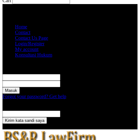
Cari
Jumat, Agustus 7, 2026
Akun saya
Home
Contact
Contact Us Page
Login/Register
My account
Konsultasi Hukum
Masuk
Selamat Datang! Masuk ke akun Anda
nama pengguna
kata sandi Anda
Forgot your password? Get help
Pemulihan password
Memulihkan kata sandi anda
email Anda
Sebuah kata sandi akan dikirimkan ke email Anda.