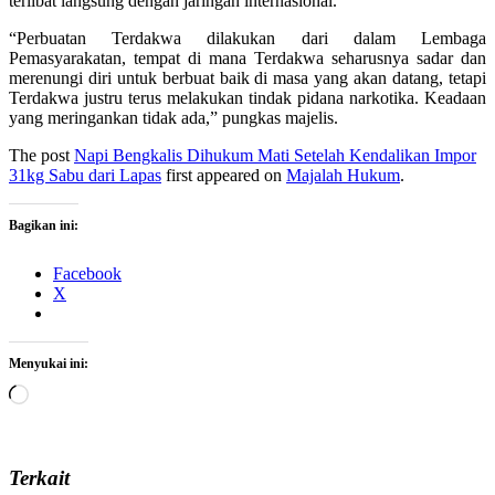
terlibat langsung dengan jaringan internasional.
“Perbuatan Terdakwa dilakukan dari dalam Lembaga
Pemasyarakatan, tempat di mana Terdakwa seharusnya sadar dan
merenungi diri untuk berbuat baik di masa yang akan datang, tetapi
Terdakwa justru terus melakukan tindak pidana narkotika. Keadaan
yang meringankan tidak ada,” pungkas majelis.
The post
Napi Bengkalis Dihukum Mati Setelah Kendalikan Impor
31kg Sabu dari Lapas
first appeared on
Majalah Hukum
.
Bagikan ini:
Facebook
X
Menyukai ini:
Memuat...
Terkait