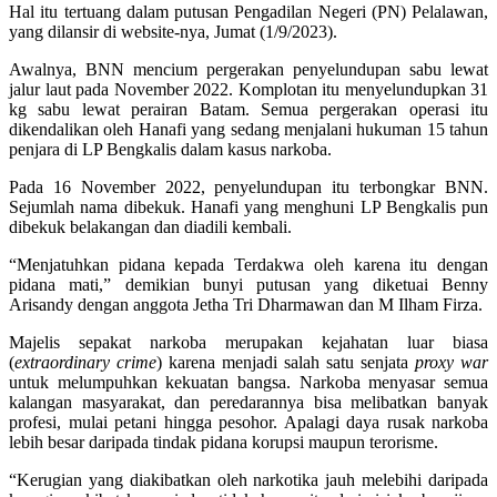
Hal itu tertuang dalam putusan Pengadilan Negeri (PN) Pelalawan,
yang dilansir di website-nya, Jumat (1/9/2023).
Awalnya, BNN mencium pergerakan penyelundupan sabu lewat
jalur laut pada November 2022. Komplotan itu menyelundupkan 31
kg sabu lewat perairan Batam. Semua pergerakan operasi itu
dikendalikan oleh Hanafi yang sedang menjalani hukuman 15 tahun
penjara di LP Bengkalis dalam kasus narkoba.
Pada 16 November 2022, penyelundupan itu terbongkar BNN.
Sejumlah nama dibekuk. Hanafi yang menghuni LP Bengkalis pun
dibekuk belakangan dan diadili kembali.
“Menjatuhkan pidana kepada Terdakwa oleh karena itu dengan
pidana mati,” demikian bunyi putusan yang diketuai Benny
Arisandy dengan anggota Jetha Tri Dharmawan dan M Ilham Firza.
Majelis sepakat narkoba merupakan kejahatan luar biasa
(
extraordinary crime
) karena menjadi salah satu senjata
proxy war
untuk melumpuhkan kekuatan bangsa. Narkoba menyasar semua
kalangan masyarakat, dan peredarannya bisa melibatkan banyak
profesi, mulai petani hingga pesohor. Apalagi daya rusak narkoba
lebih besar daripada tindak pidana korupsi maupun terorisme.
“Kerugian yang diakibatkan oleh narkotika jauh melebihi daripada