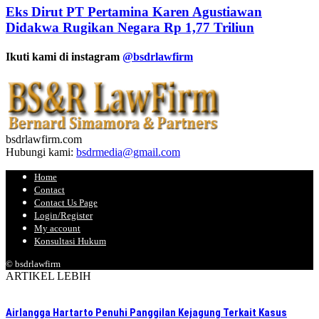
Eks Dirut PT Pertamina Karen Agustiawan
Didakwa Rugikan Negara Rp 1,77 Triliun
Ikuti kami di instagram
@bsdrlawfirm
bsdrlawfirm.com
Hubungi kami:
bsdrmedia@gmail.com
Home
Contact
Contact Us Page
Login/Register
My account
Konsultasi Hukum
© bsdrlawfirm
ARTIKEL LEBIH
Airlangga Hartarto Penuhi Panggilan Kejagung Terkait Kasus