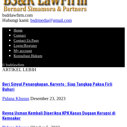
bsdrlawfirm.com
Hubungi kami:
bsdrmedia@gmail.com
Home
Contact
Contact Us Page
Login/Register
My account
Konsultasi Hukum
© bsdrlawfirm
ARTIKEL LEBIH
Beri Sinyal Penangkapan, Karyoto : Siap Tangkap Paksa Firli
Bahuri
Pidana Khusus
Desember 23, 2023
Reyna Usman Kembali Diperiksa KPK Kasus Dugaan Korupsi di
Kemnaker