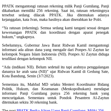
PPATK mengantongi ratusan rekening milik Panji Gumilang. Panji
dikabarkan memiliki 256 rekening. Saat ini, ratusan rekeningnya
tersebut sedang dilacak PPATK. Jika ditemukan adanya
kejanggalan, kata Ivan, maka hasilnya akan diserahkan ke Polri.
“Ya ratusan (rekening). Semua sedang kami tangani sesuai dengan
kewenangan PPATK dan koordinasi dengan aparat penegak
hukum,” ungkapnya.
Sebelumnya, Gubernur Jawa Barat Ridwan Kamil mengantongi
informasi ada aliran dana yang mengalir dari Ponpes Al Zaytun ke
kelompok Negara Islam Indonesia (NII). Ponpes Al Zaytun diduga
terafiliasi dengan kelompok NII.
“Ada (indikasi NII). Belum sedetail itu tapi arahnya penggalangan
dananya ke arah sana (NII)” ujar Ridwan Kamil di Gedung Sate,
Kota Bandung, Senin (3/7/2023).
Sementara itu, Mahfud MD selaku Menteri Koordinator Bidang
Politik, Hukum, dan Keamanan (Menkopolhukam) mendapat
informasi Panji Gumilang punya 256 rekening bank yang
mencurigakan. Sementara untuk Pondok Pesantren Al-Zaytun
ditemukan sekira 30 rekening bank.
The post
PPATK Perika Aliran Uang Panji Gumilang, Miliki 256