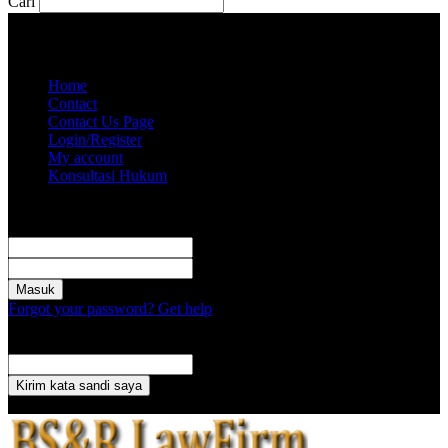
Cari
Kamis, Agustus 6, 2026
Akun saya
Home
Contact
Contact Us Page
Login/Register
My account
Konsultasi Hukum
Masuk
Selamat Datang! Masuk ke akun Anda
nama pengguna
kata sandi Anda
Forgot your password? Get help
Pemulihan password
Memulihkan kata sandi anda
email Anda
Sebuah kata sandi akan dikirimkan ke email Anda.