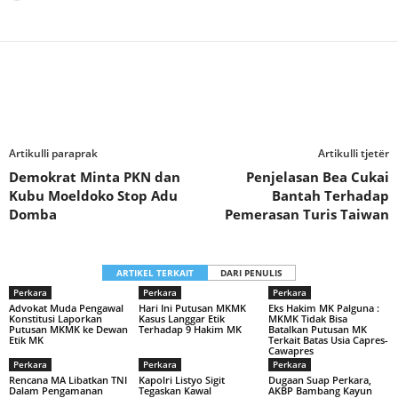
Artikulli paraprak
Artikulli tjetër
Demokrat Minta PKN dan
Penjelasan Bea Cukai
Kubu Moeldoko Stop Adu
Bantah Terhadap
Domba
Pemerasan Turis Taiwan
ARTIKEL TERKAIT
DARI PENULIS
Perkara
Perkara
Perkara
Advokat Muda Pengawal
Hari Ini Putusan MKMK
Eks Hakim MK Palguna :
Konstitusi Laporkan
Kasus Langgar Etik
MKMK Tidak Bisa
Putusan MKMK ke Dewan
Terhadap 9 Hakim MK
Batalkan Putusan MK
Etik MK
Terkait Batas Usia Capres-
Cawapres
Perkara
Perkara
Perkara
Rencana MA Libatkan TNI
Kapolri Listyo Sigit
Dugaan Suap Perkara,
Dalam Pengamanan
Tegaskan Kawal
AKBP Bambang Kayun