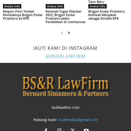
Taun Baru
Aneka Info
Aneka Info
Aneka Info
Respon Polri Terkait
Kembali Tugas Oktober
Brigjen Endar Priantoro
Kembalinya Brigjen Endar
2023, Brigjen Endar
Kembali Menjabat
Priantoro ke KPK
Priantoro Jalani
sebagai Dirlidik KPK
Pendidikan di Lemhannas
IKUTI KAMI DI INSTAGRAM
@BSDRLAWFIRM
bsdrlawfirm.com
Hubungi kami:
bsdrmedia@gmail.com