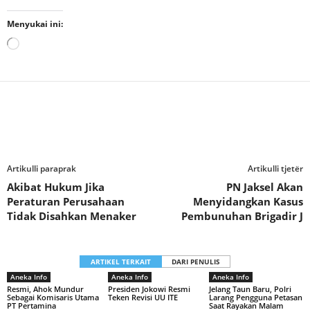
Menyukai ini:
Memuat...
Artikulli paraprak
Artikulli tjetër
Akibat Hukum Jika
PN Jaksel Akan
Peraturan Perusahaan
Menyidangkan Kasus
Tidak Disahkan Menaker
Pembunuhan Brigadir J
ARTIKEL TERKAIT
DARI PENULIS
Aneka Info
Aneka Info
Aneka Info
Resmi, Ahok Mundur
Presiden Jokowi Resmi
Jelang Taun Baru, Polri
Sebagai Komisaris Utama
Teken Revisi UU ITE
Larang Pengguna Petasan
PT Pertamina
Saat Rayakan Malam