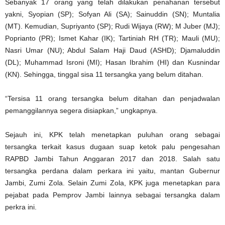
Sebanyak 17 orang yang telah dilakukan penahanan tersebut
yakni, Syopian (SP); Sofyan Ali (SA); Sainuddin (SN); Muntalia
(MT). Kemudian, Supriyanto (SP); Rudi Wijaya (RW); M Juber (MJ);
Poprianto (PR); Ismet Kahar (IK); Tartiniah RH (TR); Mauli (MU);
Nasri Umar (NU); Abdul Salam Haji Daud (ASHD); Djamaluddin
(DL); Muhammad Isroni (MI); Hasan Ibrahim (HI) dan Kusnindar
(KN). Sehingga, tinggal sisa 11 tersangka yang belum ditahan.
“Tersisa 11 orang tersangka belum ditahan dan penjadwalan
pemanggilannya segera disiapkan,” ungkapnya.
Sejauh ini, KPK telah menetapkan puluhan orang sebagai
tersangka terkait kasus dugaan suap ketok palu pengesahan
RAPBD Jambi Tahun Anggaran 2017 dan 2018. Salah satu
tersangka perdana dalam perkara ini yaitu, mantan Gubernur
Jambi, Zumi Zola. Selain Zumi Zola, KPK juga menetapkan para
pejabat pada Pemprov Jambi lainnya sebagai tersangka dalam
perkra ini.