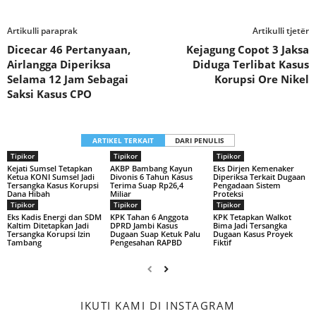
Artikulli paraprak
Artikulli tjetër
Dicecar 46 Pertanyaan,
Kejagung Copot 3 Jaksa
Airlangga Diperiksa
Diduga Terlibat Kasus
Selama 12 Jam Sebagai
Korupsi Ore Nikel
Saksi Kasus CPO
ARTIKEL TERKAIT
DARI PENULIS
Tipikor
Tipikor
Tipikor
Kejati Sumsel Tetapkan
AKBP Bambang Kayun
Eks Dirjen Kemenaker
Ketua KONI Sumsel Jadi
Divonis 6 Tahun Kasus
Diperiksa Terkait Dugaan
Tersangka Kasus Korupsi
Terima Suap Rp26,4
Pengadaan Sistem
Dana Hibah
Miliar
Proteksi
Tipikor
Tipikor
Tipikor
Eks Kadis Energi dan SDM
KPK Tahan 6 Anggota
KPK Tetapkan Walkot
Kaltim Ditetapkan Jadi
DPRD Jambi Kasus
Bima Jadi Tersangka
Tersangka Korupsi Izin
Dugaan Suap Ketuk Palu
Dugaan Kasus Proyek
Tambang
Pengesahan RAPBD
Fiktif
IKUTI KAMI DI INSTAGRAM