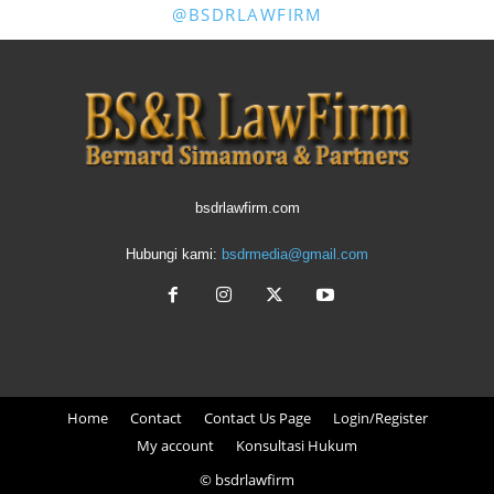
@BSDRLAWFIRM
bsdrlawfirm.com
Hubungi kami:
bsdrmedia@gmail.com
Home
Contact
Contact Us Page
Login/Register
My account
Konsultasi Hukum
© bsdrlawfirm