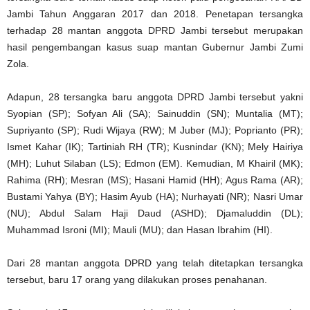
Jambi Tahun Anggaran 2017 dan 2018. Penetapan tersangka
terhadap 28 mantan anggota DPRD Jambi tersebut merupakan
hasil pengembangan kasus suap mantan Gubernur Jambi Zumi
Zola.
Adapun, 28 tersangka baru anggota DPRD Jambi tersebut yakni
Syopian (SP); Sofyan Ali (SA); Sainuddin (SN); Muntalia (MT);
Supriyanto (SP); Rudi Wijaya (RW); M Juber (MJ); Poprianto (PR);
Ismet Kahar (IK); Tartiniah RH (TR); Kusnindar (KN); Mely Hairiya
(MH); Luhut Silaban (LS); Edmon (EM). Kemudian, M Khairil (MK);
Rahima (RH); Mesran (MS); Hasani Hamid (HH); Agus Rama (AR);
Bustami Yahya (BY); Hasim Ayub (HA); Nurhayati (NR); Nasri Umar
(NU); Abdul Salam Haji Daud (ASHD); Djamaluddin (DL);
Muhammad Isroni (MI); Mauli (MU); dan Hasan Ibrahim (HI).
Dari 28 mantan anggota DPRD yang telah ditetapkan tersangka
tersebut, baru 17 orang yang dilakukan proses penahanan.