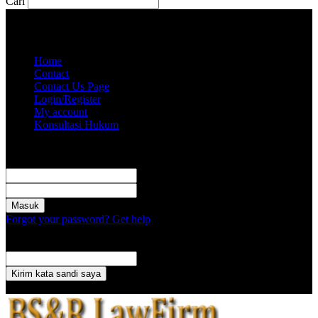
Cari
Minggu, Agustus 9, 2026
Akun saya
Home
Contact
Contact Us Page
Login/Register
My account
Konsultasi Hukum
Masuk
Selamat Datang! Masuk ke akun Anda
nama pengguna
kata sandi Anda
Forgot your password? Get help
Pemulihan password
Memulihkan kata sandi anda
email Anda
Sebuah kata sandi akan dikirimkan ke email Anda.