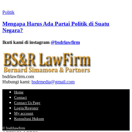
Politik
Mengapa Harus Ada Partai Politik di Suatu
Negara?
Ikuti kami di instagram
@bsdrlawfirm
bsdrlawfirm.com
Hubungi kami:
bsdrmedia@gmail.com
Home
Contact
Contact Us Page
Login/Register
My account
Konsultasi Hukum
© bsdrlawfirm