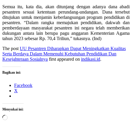
Semua itu, kata dia, akan ditunjang dengan adanya dana abadi
pesantren sesuai ketentuan perundang-undangan. Dana tersebut
ditujukan untuk menjamin keberlangsungan program pendidikan di
pesantren. “Dalam rangka memajukan pendidikan, dakwah dan
pemberdayaan masyarakat pesantren ini negara telah memberikan
dukungan antara lain berupa pagu anggaran Kementerian Agama
tahun 2023 sebesar Rp. 70,4 Triliun,” tukasnya. (Ind)
The post
UU Pesantren Diharapkan Dapat Meningkatkan Kualitas
Serta Berdaya Dalam Memenuhi Kebutuhan Pendidikan Dan
Kesejahteraan Sosialnya
first appeared on
indikasi.id
.
Bagikan ini:
Facebook
X
Menyukai ini:
Memuat...