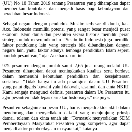
(UU) No 18 Tahun 2019 tentang Pesantren yang diharapkan dapat
memberikan kontribusi dan menjadi basis bagi kebudayaan dan
peradaban besar Indonesia.
Sebagai negara dengan penduduk Muslim terbesar di dunia, kata
Ace, Indonesia memiliki potensi yang sangat besar menjadi pusat
ekonomi Islam dunia dan pesantren secara historis memiliki peran
strategis untuk mewujudkan itu. “Selain itu Indonesia juga memiliki
faktor pendukung lain yang strategis bila dibandingkan dengan
negara lain, yaitu faktor adanya lembaga pendidikan Islam seperti
pondok pesantrean,” ujar Ace baru-baru ini.
975 pesantren dengan jumlah santri 2,65 juta orang melalui UU
Pesantren diharapkan dapat meningkatkan kualitas serta berdaya
dalam memenuhi kebutuhan pendidikan dan kesejahteraan
sosialnya. “Tidak hanya itu ada paradigma dalam UU Pesantren
yang patut digaris bawahi yakni dakwah, tasamuh dan cinta NKRI.
Kami sengaja mengunci definisi pesantren dalam Uu Pesantren itu
agar pesantren tidak lepas dari akar historisnya,” ucapnya.
Pesantren sebagaimana pesan UU, harus menjadi aktor aktif dalam
mendorong dan menyediakan dai-dai yang menjunjung prinsip
damai, toleran dan cinta tanah air. “Termasuk menyediakan SDM
Pemberdayaan Masyarakat Pesantren yang kompeten, agar dapat
menjadi aktor pemberdayaan masyarakat,” katanya.