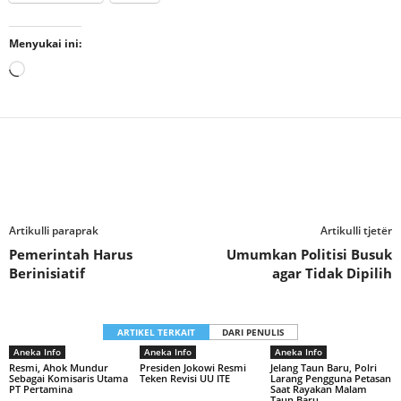
Menyukai ini:
Memuat...
Artikulli paraprak
Artikulli tjetër
Pemerintah Harus
Umumkan Politisi Busuk
Berinisiatif
agar Tidak Dipilih
ARTIKEL TERKAIT
DARI PENULIS
Aneka Info
Aneka Info
Aneka Info
Resmi, Ahok Mundur
Presiden Jokowi Resmi
Jelang Taun Baru, Polri
Sebagai Komisaris Utama
Teken Revisi UU ITE
Larang Pengguna Petasan
PT Pertamina
Saat Rayakan Malam
Taun Baru