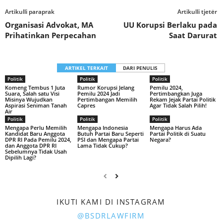
Artikulli paraprak
Artikulli tjetër
Organisasi Advokat, MA
UU Korupsi Berlaku pada
Prihatinkan Perpecahan
Saat Darurat
ARTIKEL TERKAIT
DARI PENULIS
Politik
Politik
Politik
Komeng Tembus 1 Juta
Rumor Korupsi Jelang
Pemilu 2024,
Suara, Salah satu Visi
Pemilu 2024 Jadi
Pertimbangkan Juga
Misinya Wujudkan
Pertimbangan Memilih
Rekam Jejak Partai Politik
Aspirasi Seniman Tanah
Capres
Agar Tidak Salah Pilih!
Air
Politik
Politik
Politik
Mengapa Perlu Memilih
Mengapa Indonesia
Mengapa Harus Ada
Kandidat Baru Anggota
Butuh Partai Baru Seperti
Partai Politik di Suatu
DPR RI Pada Pemilu 2024,
PSI dan Mengapa Partai
Negara?
dan Anggota DPR RI
Lama Tidak Cukup?
Sebelumnya Tidak Usah
Dipilih Lagi?
IKUTI KAMI DI INSTAGRAM
@BSDRLAWFIRM