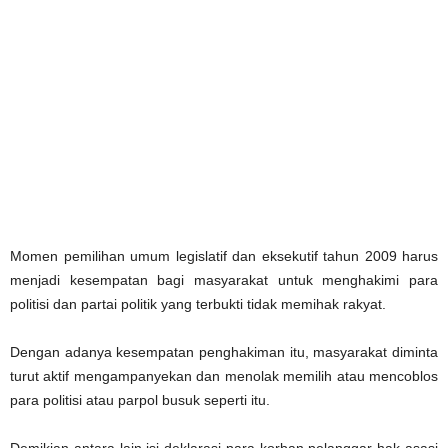
Momen pemilihan umum legislatif dan eksekutif tahun 2009 harus
menjadi kesempatan bagi masyarakat untuk menghakimi para
politisi dan partai politik yang terbukti tidak memihak rakyat.
Dengan adanya kesempatan penghakiman itu, masyarakat diminta
turut aktif mengampanyekan dan menolak memilih atau mencoblos
para politisi atau parpol busuk seperti itu.
Demikian antara lain isi deklarasi para korban pelanggar hak asasi