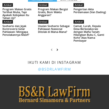
Artikel
Artikel
Artikel
Program Makan Gratis
Program Makan Bergizi
Pengertian Akta
Terlihat Mulia, Tapi
Gratis, Bom Waktu
Perdamaian (Van Dading)
Apakah Kebijakan Itu
Anggaran?
Tahan Uji?
Artikel
Artikel
Artikel
Soeharto dan Jejak
Usulan Soeharto Sebagai
Camat, Lurah, Kepala
Kontroversi Gelar
Pahlawan Nasional
Desa Berkolaborasi
Pahlawan: Mengapa
Ditolak di Mana-Mana?
dengan Mafia Tanah:
Penolakannya Masif?
Hilangkan Buku C, Ganti
Kohir Atas Nama
Pembayar
IKUTI KAMI DI INSTAGRAM
@BSDRLAWFIRM