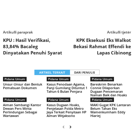
Artikulli paraprak
Artikulli tjetër
KPU : Hasil Verifikasi,
KPK Eksekusi Eks Walkot
83,84% Bacaleg
Bekasi Rahmat Effendi ke
Dinyatakan Penuhi Syarat
Lapas Cibinong
ARTIKEL TERKAIT
DARI PENULIS
Pidana Umum
Pidana Umum
Pidana Umum
Unsur-Unsur dan Bentuk
Kasus Penodaan Agama,
Bareskrim Benarkan
Pemalsuan Dokumen
Panji Gumilang Dituntut 1
Connie Dilaporkan
Tahun 6 Bulan Penjara
Dugaan Pencemaran
Naman Baik dan Hoaks
Pidana Umum
Pidana Umum
Pidana Umum
Aiman Sambangi Kantor
Kasus Dugaan Hoaks,
MAKI Gugat KPK Lantaran
Dewan Pers Minta
Penjelasan Polda Metro
Belum Tahan Eks
Perlindungan Sebagai
Jaya Terkait Penyitaan HP
Wamenkumham Eddy
Wartawan
Aiman Witjaksono
Hiariej